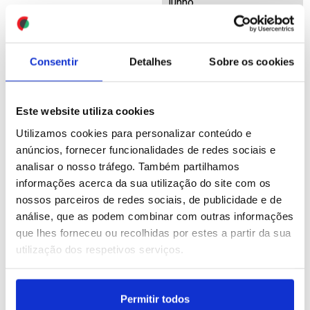
junho
ID: 47465867
Date: 15/07/2026 12:52
Consentir
Detalhes
Sobre os cookies
Este website utiliza cookies
Utilizamos cookies para personalizar conteúdo e
anúncios, fornecer funcionalidades de redes sociais e
Irão: Pelo menos 30
Brexit: UE e Reino Unido
analisar o nosso tráfego. Também partilhamos
pessoas morreram em
assinam acordo
informações acerca da sua utilização do site com os
ataques dos EUA
"absolutamente histórico"
nossos parceiros de redes sociais, de publicidade e de
de Gibraltar
análise, que as podem combinar com outras informações
que lhes forneceu ou recolhidas por estes a partir da sua
ID: 47465722
Date: 15/07/2026 12:34
ID: 47465693
Date: 15/07/2026 12:25
utilização dos respetivos serviços.
Permitir todos