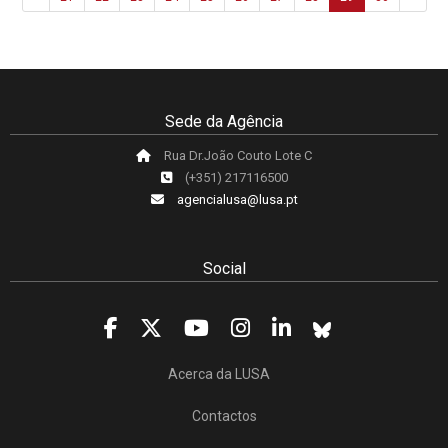
Sede da Agência
Rua Dr.João Couto Lote C
(+351) 217116500
agencialusa@lusa.pt
Social
Acerca da LUSA
Contactos