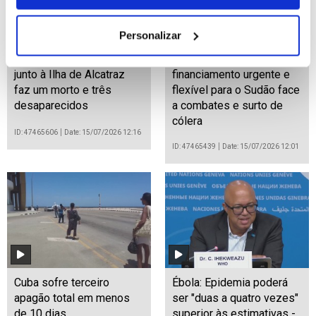
Personalizar
Naufrágio de embarcação
ONU: Farhan Haq apela a
junto à Ilha de Alcatraz
financiamento urgente e
faz um morto e três
flexível para o Sudão face
desaparecidos
a combates e surto de
cólera
ID: 47465606
Date: 15/07/2026 12:16
ID: 47465439
Date: 15/07/2026 12:01
Cuba sofre terceiro
Ébola: Epidemia poderá
apagão total em menos
ser "duas a quatro vezes"
de 10 dias
superior às estimativas -