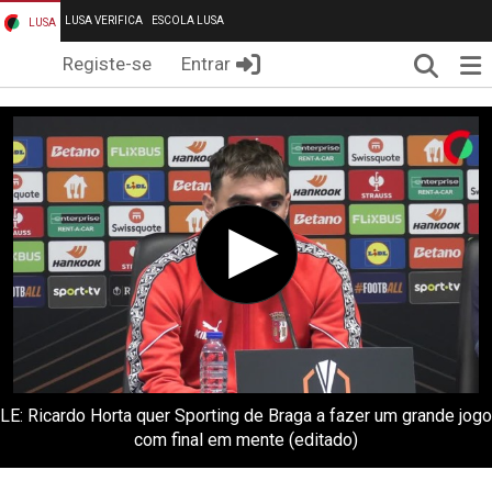
LUSA VERIFICA
ESCOLA LUSA
LUSA
Pesqui
Me
Registe-se
Entrar
LE: Ricardo Horta quer Sporting de Braga a fazer um grande jogo
com final em mente (editado)