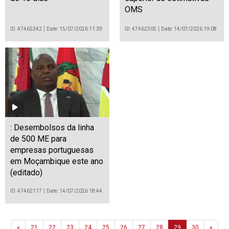
OMS
ID: 47465342
Date: 15/07/2026 11:39
ID: 47462305
Date: 14/07/2026 19:08
: Desembolsos da linha
de 500 ME para
empresas portuguesas
em Moçambique este ano
(editado)
ID: 47462117
Date: 14/07/2026 18:44
Previous
Next
«
21
22
23
24
25
26
27
28
29
30
»