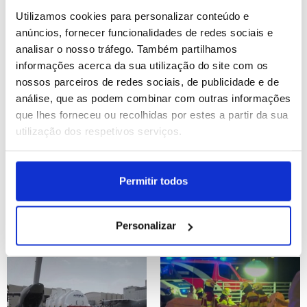
sanções contra a Síria
aos incêndios
Utilizamos cookies para personalizar conteúdo e
ID: 47523509
Date: 26/07/2026 22:26
ID: 47522452
Date: 26/07/2026 17:22
anúncios, fornecer funcionalidades de redes sociais e
analisar o nosso tráfego. Também partilhamos
informações acerca da sua utilização do site com os
nossos parceiros de redes sociais, de publicidade e de
análise, que as podem combinar com outras informações
que lhes forneceu ou recolhidas por estes a partir da sua
utilização dos respetivos serviços.
Papa reza pelas vítimas
Incêndios em Espanha
dos incêndios florestais
levam ao desalojamento
Permitir todos
em Espanha e França
de 115.000 pessoas em
Madrid, Ávila e Castellón
Personalizar
ID: 47522447
Date: 26/07/2026 17:10
ID: 47521643
Date: 26/07/2026 13:19