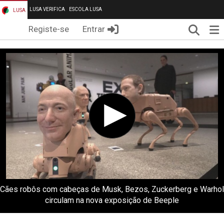
LUSA VERIFICA
ESCOLA LUSA
LUSA
Pesqui
Me
Registe-se
Entrar
Cães robôs com cabeças de Musk, Bezos, Zuckerberg e Warhol
circulam na nova exposição de Beeple