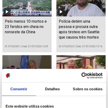
Pelo menos 10 mortos e
Polícia detém uma
23 feridos em cheia no
pessoa e procura outra
noroeste da China
após tiroteio em Seattle
que causou três mortes
ID: 47525601
Date: 27/07/2026 13:29
ID: 47525550
Date: 27/07/2026 13:16
Consentir
Detalhes
Sobre os cookies
Guterres pede em
Rei Felipe VI de Espanha
Damasco levantamento
elogia coordenação
imediato de todas as
"exemplar" no combate
Este website utiliza cookies