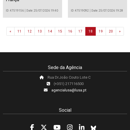
ID: 47519156
Date: 25/07/2026 19:40
ID: 47519092
Date: 25/07/2026 19:28
Previous
Next
«
11
12
13
14
15
16
17
18
19
20
»
Sede da Agência
Rua Dr.João Couto Lote C
(+351) 217116500
agencialusa@lusa.pt
Social