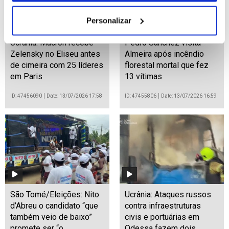
Personalizar
Ucrânia: Macron recebe
Pedro Sánchez visita
Zelensky no Eliseu antes
Almeira após incêndio
de cimeira com 25 líderes
florestal mortal que fez
em Paris
13 vítimas
ID: 47456090
Date: 13/07/2026 17:58
ID: 47455806
Date: 13/07/2026 16:59
São Tomé/Eleições: Nito
Ucrânia: Ataques russos
d’Abreu o candidato “que
contra infraestruturas
também veio de baixo”
civis e portuárias em
promete ser “o
Odessa fazem dois