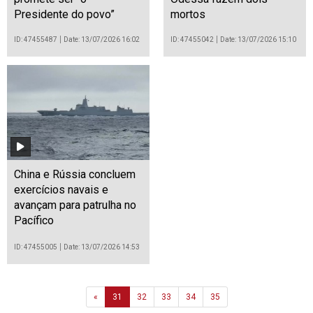
Presidente do povo”
mortos
ID: 47455487
Date: 13/07/2026 16:02
ID: 47455042
Date: 13/07/2026 15:10
China e Rússia concluem
exercícios navais e
avançam para patrulha no
Pacífico
ID: 47455005
Date: 13/07/2026 14:53
Previous
«
31
32
33
34
35