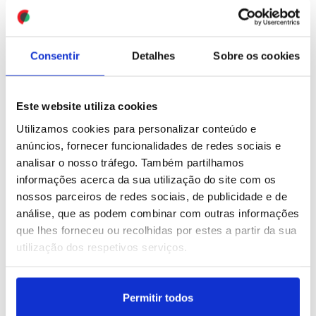
estrada”, mas “é árbitro” e
(editado)
garante da paz
ID: 47456754
Date: 13/07/2026 19:50
ID: 47456852
Date: 13/07/2026 20:34
Consentir
Detalhes
Sobre os cookies
Este website utiliza cookies
Utilizamos cookies para personalizar conteúdo e
anúncios, fornecer funcionalidades de redes sociais e
analisar o nosso tráfego. Também partilhamos
EUA usam barcos não
informações acerca da sua utilização do site com os
tripulados em ataque
inédito contra base naval
nossos parceiros de redes sociais, de publicidade e de
no Irão
análise, que as podem combinar com outras informações
que lhes forneceu ou recolhidas por estes a partir da sua
ID: 47456705
Date: 13/07/2026 19:41
utilização dos respetivos serviços.
Permitir todos