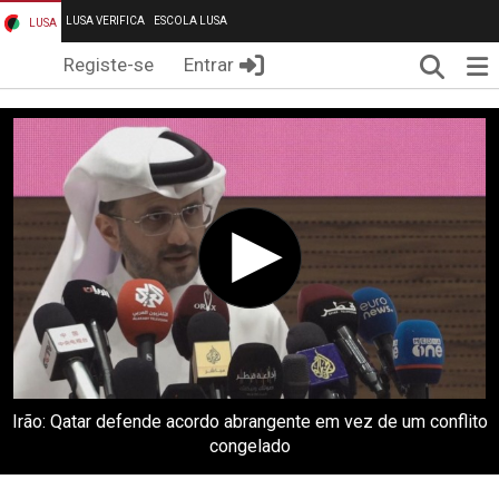
LUSA VERIFICA
ESCOLA LUSA
LUSA
Pesqui
Me
Registe-se
Entrar
Irão: Qatar defende acordo abrangente em vez de um conflito
congelado