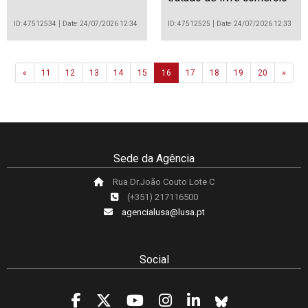
ID: 47512534
Date: 24/07/2026 12:34
ID: 47512525
Date: 24/07/2026 12:33
Previous
Next
«
11
12
13
14
15
16
17
18
19
20
»
Sede da Agência
Rua Dr.João Couto Lote C
(+351) 217116500
agencialusa@lusa.pt
Social