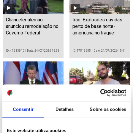
Chanceler alemão
Irão: Explosões ouvidas
anunciou remodelação no
perto de base norte-
Governo Federal
americana no Iraque
ID: 47513810
Date: 24/07/2026 15:58
ID: 47513655
Date: 24/07/2026 15:41
ASEAN dá as boas-vindas
Região de Madrid vive
Consentir
Detalhes
Sobre os cookies
a mais 4 países ao
"pior incêndio da história",
Tratado de Amizade e
19.000 pessoas retiradas
Cooperação
de casa
Este website utiliza cookies