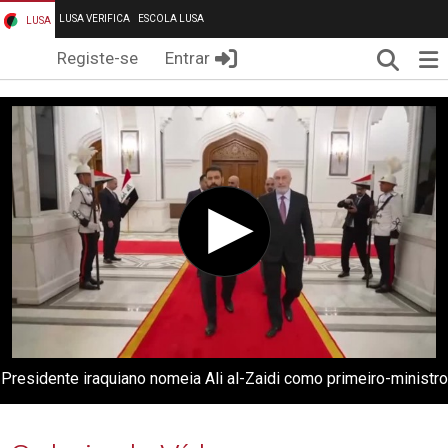
LUSA VERIFICA
ESCOLA LUSA
LUSA
Pesqui
Me
Registe-se
Entrar
Presidente iraquiano nomeia Ali al-Zaidi como primeiro-ministro