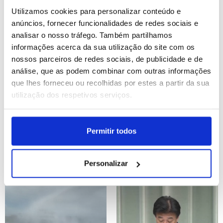
Utilizamos cookies para personalizar conteúdo e
ID: 47513611
Date: 24/07/2026 15:21
ID: 47513419
Date: 24/07/2026 14:46
anúncios, fornecer funcionalidades de redes sociais e
analisar o nosso tráfego. Também partilhamos
informações acerca da sua utilização do site com os
nossos parceiros de redes sociais, de publicidade e de
análise, que as podem combinar com outras informações
que lhes forneceu ou recolhidas por estes a partir da sua
utilização dos respetivos serviços.
Sánchez fala em "situação
Austrália diz que novas
dramática" em várias
tarifas impostas por
regiões de Espanha
Trump são
Permitir todos
devido a fogos
"completamente
injustificadas"
ID: 47513311
Date: 24/07/2026 14:28
Personalizar
ID: 47513176
Date: 24/07/2026 14:10