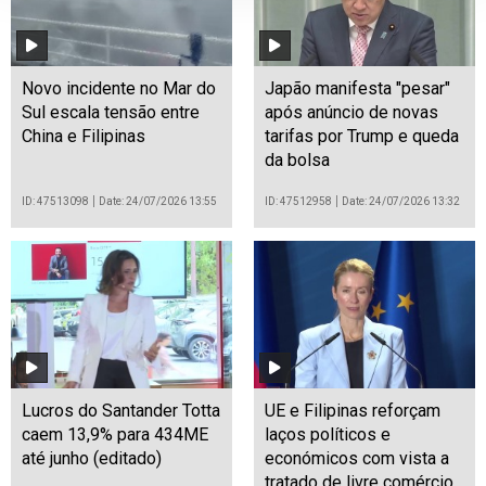
Novo incidente no Mar do
Japão manifesta "pesar"
Sul escala tensão entre
após anúncio de novas
China e Filipinas
tarifas por Trump e queda
da bolsa
ID: 47513098
Date: 24/07/2026 13:55
ID: 47512958
Date: 24/07/2026 13:32
Lucros do Santander Totta
UE e Filipinas reforçam
caem 13,9% para 434ME
laços políticos e
até junho (editado)
económicos com vista a
tratado de livre comércio