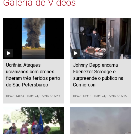
Galeria de Vídeos
Ucrânia: Ataques
Johnny Depp encarna
ucranianos com drones
Ebenezer Scrooge e
fizeram três feridos perto
surpreende o público na
de São Petersburgo
Comic-con
ID: 47514054
Date: 24/07/2026 16:29
ID: 47513918
Date: 24/07/2026 16:15