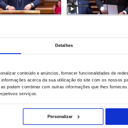
 da nação: PM diz que
Estado da nação: Ventura de
r significa “reformar sem
primeiro-ministro a apresent
 critica “alianças
moção de confiança
adas” PS/Chega
Detalhes
26
Date: 16/07/2026 16:44
ID: 47473350
Date: 16/07/2026 16:34
onalizar conteúdo e anúncios, fornecer funcionalidades de redes
informações acerca da sua utilização do site com os nossos pa
ue as podem combinar com outras informações que lhes forneceu 
respetivos serviços.
Personalizar
Oriente: Ataques aéreos
Ucranianos manifestam-se c