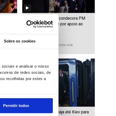
safia
Ucrânia: Zelensky condecora PM
ar
britânico cessante por apoio ao
país
Sobre os cookies
ID: 47473210
Date: 16/07/2026 16:09
 sociais e analisar o nosso
rceiros de redes sociais, de
ou recolhidas por estes a
Permitir todos
ontra a
Ucrânia: Starmer viaja até Kiev para