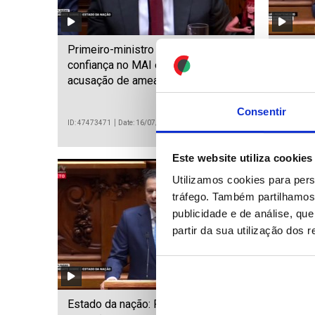
Primeiro-ministro mantém
Estado
confiança no MAI e devolve
governa
acusação de ameaças ao Chega
medo” e
descar
Consentir
ID: 47473471
Date: 16/07/2026 16:51
ID: 474734
Este website utiliza cookies
Utilizamos cookies para pers
tráfego. Também partilhamos 
publicidade e de análise, q
partir da sua utilização dos 
Estado da nação: PM diz que
Médio 