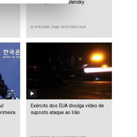
fesa
se despedir de Zelensky
ID: 47472605
Date: 16/07/2026 14:43
ul
Exército dos EUA divulga vídeo de
primeira
suposto ataque ao Irão