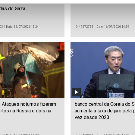
itas causam danos em zonas
demissão do ministro da De
das de Gaza
03
Date: 16/07/2026 15:24
ID: 47472733
Date: 16/07/2026 14:59
: Ataques noturnos fizeram
banco central da Coreia do S
rtos na Rússia e dois na
aumenta a taxa de juro pela 
vez desde 2023