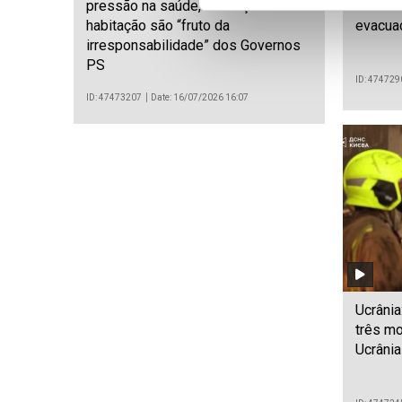
pressão na saúde, educação e
israel
habitação são “fruto da
evacua
irresponsabilidade” dos Governos
PS
ID: 474729
ID: 47473207
Date: 16/07/2026 16:07
Ucrânia
três mo
Ucrânia