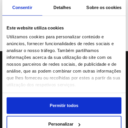
Galeria de Vídeos
Consentir
Detalhes
Sobre os cookies
Este website utiliza cookies
Previous
«
31
32
33
34
35
Utilizamos cookies para personalizar conteúdo e
anúncios, fornecer funcionalidades de redes sociais e
analisar o nosso tráfego. Também partilhamos
informações acerca da sua utilização do site com os
nossos parceiros de redes sociais, de publicidade e de
Sede da Agência
análise, que as podem combinar com outras informações
Rua Dr.João Couto Lote C
que lhes forneceu ou recolhidas por estes a partir da sua
(+351) 217116500
utilização dos respetivos serviços.
agencialusa@lusa.pt
Permitir todos
Social
Personalizar