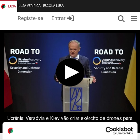
LUSA VERIFICA
ESCOLA LUSA
LUSA
Pesqui
Me
Registe-se
Entrar
Ucrânia: Varsóvia e Kiev vão criar exército de drones para
proteger Europa