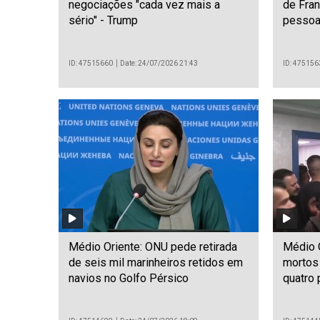
negociações "cada vez mais a
de Fran
sério" - Trump
pessoa
ID: 47515660
Date: 24/07/2026 21:43
ID: 475156
Médio Oriente: ONU pede retirada
Médio O
de seis mil marinheiros retidos em
mortos
navios no Golfo Pérsico
quatro 