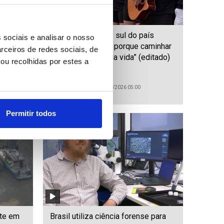
 ao
Jovens do norte e sul do país
 sociais e analisar o nosso
nstruir
rumam a Santiago porque caminhar
rceiros de redes sociais, de
“é uma metáfora da vida” (editado)
ou recolhidas por estes a
ID: 47514876
Date: 25/07/2026 05:00
Permitir todos
ate em
Brasil utiliza ciência forense para