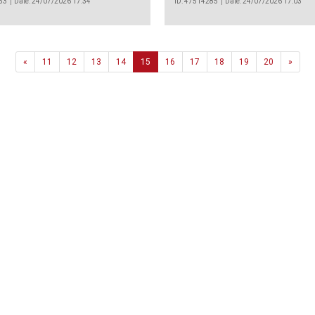
53
Date: 24/07/2026 17:34
ID: 47514285
Date: 24/07/2026 17:03
Previous
Next
«
11
12
13
14
15
16
17
18
19
20
»
Agência
.João Couto Lote C
 217116500
alusa@lusa.pt
 LUSA
Contactos
Termos e Condições
Política de Privacidade
reservados