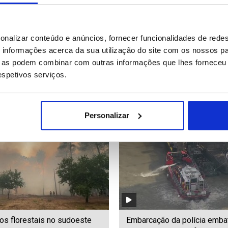
ente do Cazaquistão propõe
Guterres apela em Damasco
onalizar conteúdo e anúncios, fornecer funcionalidades de redes
 congelamento da guerra na
apoio internacional para reco
informações acerca da sua utilização do site com os nossos pa
a Síria
ue as podem combinar com outras informações que lhes forneceu 
respetivos serviços.
46
Date: 25/07/2026 18:36
ID: 47518938
Date: 25/07/2026 18:28
Personalizar
os florestais no sudoeste
Embarcação da polícia emb