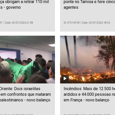
ça obrigam a retirar 110 mil
ponte no Tamisa e fere cinc
s - governo
agentes
37
Date: 24/07/2026 21:38
ID: 47514918
Date: 24/07/2026 18:53
riente: Dois israelitas
Incêndios: Mais de 12.500 h
 em confrontos que mataram
ardidos e 44.000 pessoas re
palestinianos - novo balanço
em França - novo balanço