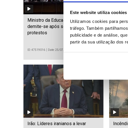
Este website utiliza cookies
Ministro da Educação indiano
Presid
Utilizamos cookies para pers
demite-se após semanas de
a Putin
tráfego. Também partilhamos 
protestos
Ucrânia
publicidade e de análise, q
partir da sua utilização dos 
ID: 47519016
Date: 25/07/2026 18:56
ID: 475189
Irão: Líderes iranianos a levar
Incêndi