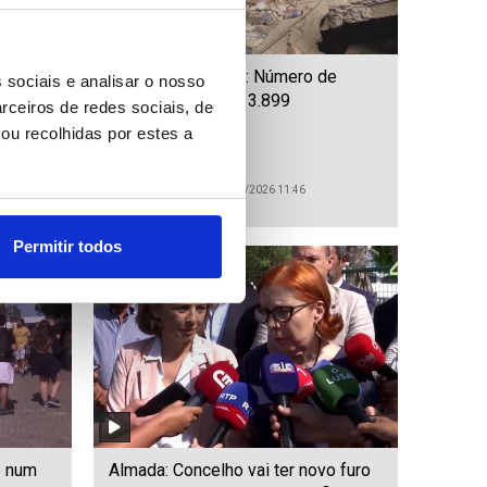
 no Sri
Venezuela/Sismo: Número de
 sociais e analisar o nosso
mortos sobe para 3.899
rceiros de redes sociais, de
ou recolhidas por estes a
ID: 47440619
Date: 10/07/2026 11:46
Permitir todos
o num
Almada: Concelho vai ter novo furo