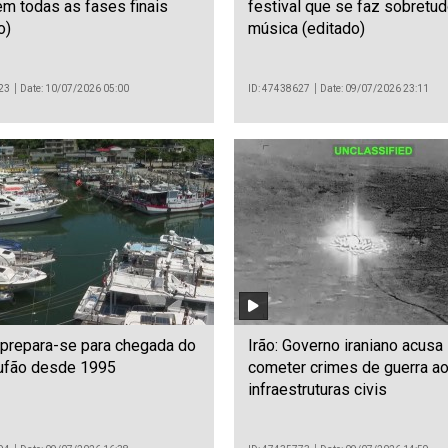
m todas as fases finais
festival que se faz sobretu
o)
música (editado)
23
Date: 10/07/2026 05:00
ID: 47438627
Date: 09/07/2026 23:11
 prepara-se para chegada do
Irão: Governo iraniano acusa
tufão desde 1995
cometer crimes de guerra ao
infraestruturas civis