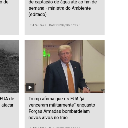
do de
de captação de água até ao fim de
semana - ministra do Ambiente
(editado)
ID: 47437627
Date: 09/07/2026 19:20
 EUA de
Trump afirma que os EUA “já
 atacar
venceram militarmente” enquanto
Forças Armadas bombardeiam
novos alvos no Irão