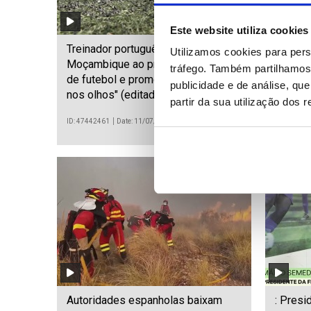
Este website utiliza cookies
Treinador português leva
Detido 
Utilizamos cookies para pers
Moçambique ao primeiro mundial
ex-depu
tráfego. Também partilhamos 
de futebol e promete jogar "olhos
Widde
publicidade e de análise, q
nos olhos" (editado)
partir da sua utilização dos 
ID: 47442461
Date: 11/07/2026 05:00
ID: 474435
Autoridades espanholas baixam
: Presi