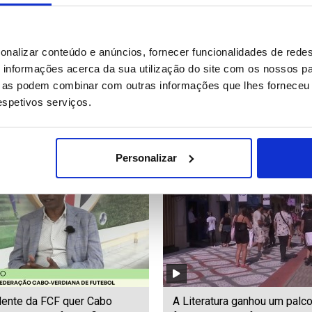
suspeito do homicídio da
ONU exige acesso a prisões
onalizar conteúdo e anúncios, fornecer funcionalidades de redes
tada britânica Ann
Lanka depois de violência
informações acerca da sua utilização do site com os nossos pa
combe
ue as podem combinar com outras informações que lhes forneceu 
respetivos serviços.
43
Date: 10/07/2026 19:19
ID: 47441069
Date: 10/07/2026 13:04
Personalizar
dente da FCF quer Cabo
A Literatura ganhou um palc