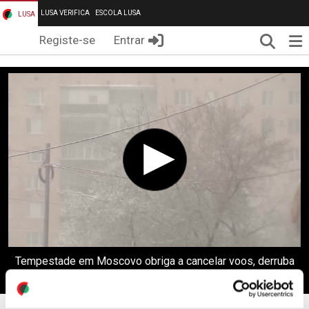
LUSA VERIFICA
ESCOLA LUSA
LUSA
Pesqui
Me
Registe-se
Entrar
Tempestade em Moscovo obriga a cancelar voos, derruba
árvores e corta energia