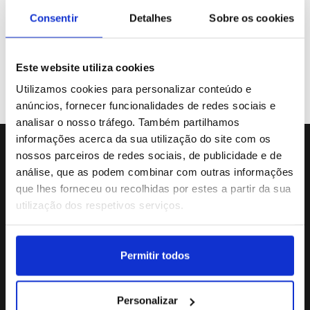
Galeria de Vídeos
Consentir
Detalhes
Sobre os cookies
Este website utiliza cookies
Previous
«
31
32
33
34
Utilizamos cookies para personalizar conteúdo e
anúncios, fornecer funcionalidades de redes sociais e
analisar o nosso tráfego. Também partilhamos
informações acerca da sua utilização do site com os
nossos parceiros de redes sociais, de publicidade e de
Sede da Agência
análise, que as podem combinar com outras informações
Rua Dr.João Couto Lote C
que lhes forneceu ou recolhidas por estes a partir da sua
(+351) 217116500
utilização dos respetivos serviços.
agencialusa@lusa.pt
Permitir todos
Social
Personalizar