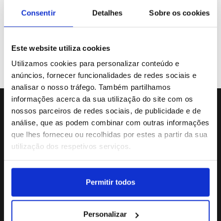
Galeria de Vídeos
Consentir
Detalhes
Sobre os cookies
Este website utiliza cookies
Previous
«
31
32
33
34
35
Utilizamos cookies para personalizar conteúdo e
anúncios, fornecer funcionalidades de redes sociais e
analisar o nosso tráfego. Também partilhamos
informações acerca da sua utilização do site com os
nossos parceiros de redes sociais, de publicidade e de
Sede da Agência
análise, que as podem combinar com outras informações
Rua Dr.João Couto Lote C
que lhes forneceu ou recolhidas por estes a partir da sua
(+351) 217116500
utilização dos respetivos serviços.
agencialusa@lusa.pt
Permitir todos
Social
Personalizar