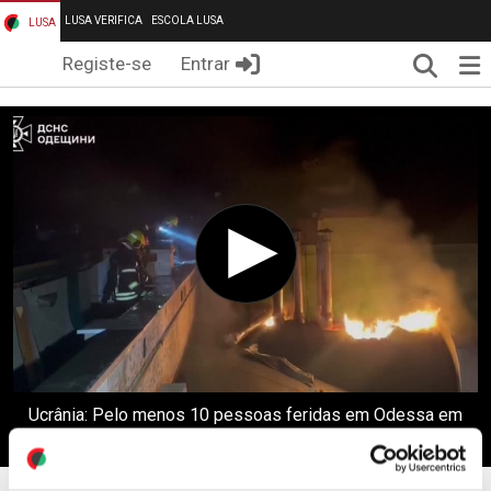
LUSA VERIFICA
ESCOLA LUSA
LUSA
Pesqui
Me
Registe-se
Entrar
Ucrânia: Pelo menos 10 pessoas feridas em Odessa em
ataques russos