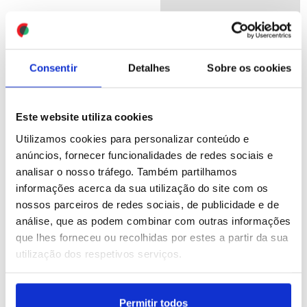
ID: 47474240
Date: 16/07/2026 18:44
Consentir
Detalhes
Sobre os cookies
Este website utiliza cookies
Utilizamos cookies para personalizar conteúdo e
anúncios, fornecer funcionalidades de redes sociais e
Estado da nação: JPP
Estado da nação: BE
analisar o nosso tráfego. Também partilhamos
lamenta que PM não
compara Governo à
informações acerca da sua utilização do site com os
tenha referido regiões
plataforma de correção
nossos parceiros de redes sociais, de publicidade e de
autónomas e Montenegro
dos exames porque “nada
diz “trabalhar para todos”
funciona”
análise, que as podem combinar com outras informações
que lhes forneceu ou recolhidas por estes a partir da sua
ID: 47474231
Date: 16/07/2026 18:40
ID: 47474207
Date: 16/07/2026 18:35
utilização dos respetivos serviços.
Permitir todos