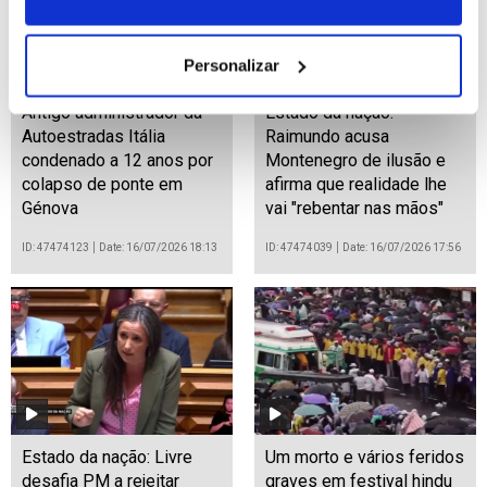
Personalizar
Antigo administrador da
Estado da nação:
Autoestradas Itália
Raimundo acusa
condenado a 12 anos por
Montenegro de ilusão e
colapso de ponte em
afirma que realidade lhe
Génova
vai "rebentar nas mãos"
ID: 47474123
Date: 16/07/2026 18:13
ID: 47474039
Date: 16/07/2026 17:56
Estado da nação: Livre
Um morto e vários feridos
desafia PM a rejeitar
graves em festival hindu