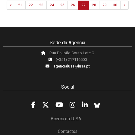
Previous
Next
«
21
22
23
24
25
26
27
28
29
30
»
Sede da Agência
Rua Dr.João Couto Lote C
(+351) 217116500
agencialusa@lusa.pt
Social
Acerca da LUSA
Contactos