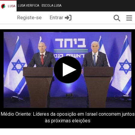
LUSA VERIFICA
ESCOLA LUSA
LUSA
Pesqui
Me
Registe-se
Entrar
Médio Oriente: Líderes da oposição em Israel concorrem juntos
às próximas eleições