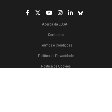
Acerca da LUSA
Contactos
Termos e Condições
Política de Privacidade
Política de Cookies
Projetos/SATDAP
Lusa Agência de Notícias de Portugal, 2017 © Todos os direitos reservados
Powered by
>>
news
asset