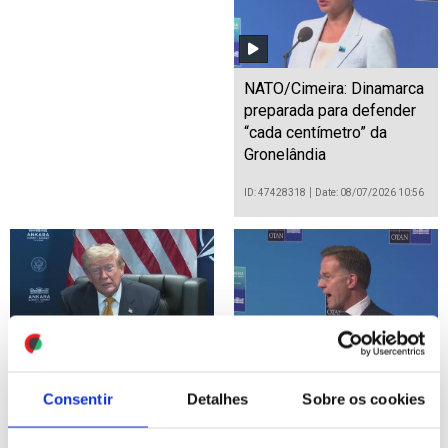
NATO/Cimeira: Dinamarca
preparada para defender
“cada centímetro” da
Gronelândia
ID: 47428318
Date: 08/07/2026 10:56
NATO/Cimeira: Trump
Irão: Secretário-geral da
Consentir
Detalhes
Sobre os cookies
declara fim do cessar-
NATO considerou ataques
fogo com Irão porque
dos EUA "absolutamente