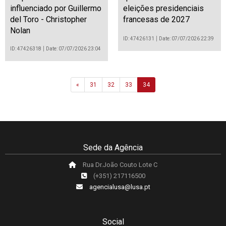
influenciado por Guillermo
eleições presidenciais
del Toro - Christopher
francesas de 2027
Nolan
ID: 47426131
Date: 07/07/2026 22:39
ID: 47426318
Date: 07/07/2026 23:04
Previous
«
31
32
33
34
Sede da Agência
Rua Dr.João Couto Lote C
(+351) 217116500
agencialusa@lusa.pt
Social