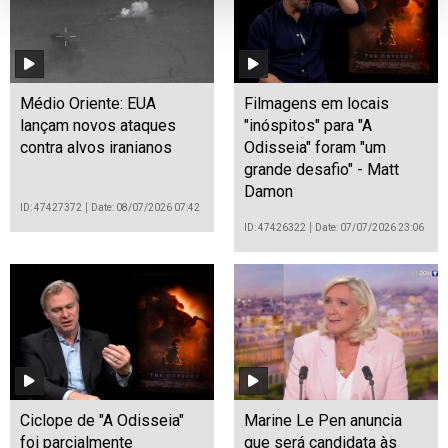
Médio Oriente: EUA
Filmagens em locais
lançam novos ataques
"inóspitos" para "A
contra alvos iranianos
Odisseia" foram "um
grande desafio" - Matt
Damon
ID: 47427372
Date: 08/07/2026 07:42
ID: 47426322
Date: 07/07/2026 23:06
Ciclope de "A Odisseia"
Marine Le Pen anuncia
foi parcialmente
que será candidata às