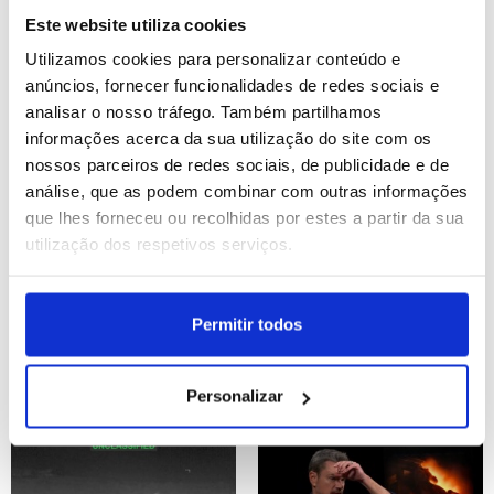
líderes são “escumalha”
necessários"
Este website utiliza cookies
ID: 47428051
Date: 08/07/2026 10:20
ID: 47427877
Date: 08/07/2026 09:44
Utilizamos cookies para personalizar conteúdo e
anúncios, fornecer funcionalidades de redes sociais e
analisar o nosso tráfego. Também partilhamos
informações acerca da sua utilização do site com os
nossos parceiros de redes sociais, de publicidade e de
análise, que as podem combinar com outras informações
que lhes forneceu ou recolhidas por estes a partir da sua
utilização dos respetivos serviços.
Perfil do novo
Deslizamentos de terra
selecionador de Portugal
no Bangladesh fazem
"definido", com
pelo menos oito mortos
Permitir todos
"novidades" em breve
em campos de
(editado)
refugiados rohingya
Personalizar
ID: 47427857
Date: 08/07/2026 09:33
ID: 47427522
Date: 08/07/2026 08:10