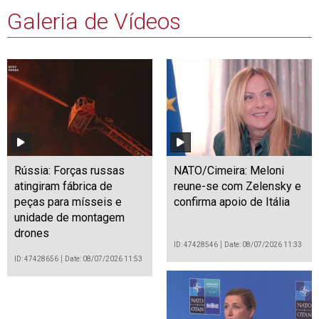
Galeria de Vídeos
Rússia: Forças russas
NATO/Cimeira: Meloni
atingiram fábrica de
reune-se com Zelensky e
peças para mísseis e
confirma apoio de Itália
unidade de montagem
drones
ID: 47428546
Date: 08/07/2026 11:33
ID: 47428656
Date: 08/07/2026 11:53