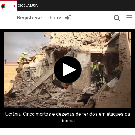
ESCOLA LUSA
LUSA
Pesqui
Me
Registe-se
Entrar
Ucrânia: Cinco mortos e dezenas de feridos em ataques da
Rússia