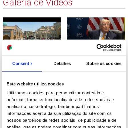
Galeria de Vídeos
Restos mortais de
Presidente americano
Consentir
Detalhes
Sobre os cookies
Khamenei chegam a Najaf
ameaça atacar
para cortejo fúnebre no
infraestruturas civis
Iraque
iranianas e tomar ilha de
Este website utiliza cookies
Kharg
Utilizamos cookies para personalizar conteúdo e
ID: 47430529
Date: 08/07/2026 15:55
ID: 47430345
Date: 08/07/2026 15:22
anúncios, fornecer funcionalidades de redes sociais e
analisar o nosso tráfego. Também partilhamos
informações acerca da sua utilização do site com os
nossos parceiros de redes sociais, de publicidade e de
análise, que as podem combinar com outras informações