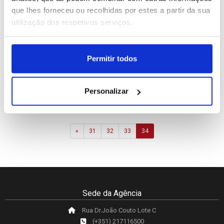
que lhes forneceu ou recolhidas por estes a partir da sua
utilização dos respetivos serviços.
Marine Le Pen lançou
candidatura às
Permitir todos
presidenciais francesas
proclamando inocência
Personalizar
ID: 47429827
Date: 08/07/2026 14:22
Previous
«
31
32
33
34
Sede da Agência
Rua Dr.João Couto Lote C
(+351) 217116500