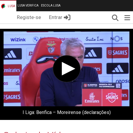
LUSA VERIFICA
ESCOLA LUSA
LUSA
Pesqui
Me
Registe-se
Entrar
I Liga: Benfica – Moreirense (declarações)