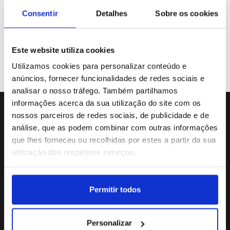
Galeria de Vídeos
Consentir
Detalhes
Sobre os cookies
Este website utiliza cookies
Previous
«
31
32
33
34
35
Utilizamos cookies para personalizar conteúdo e
anúncios, fornecer funcionalidades de redes sociais e
analisar o nosso tráfego. Também partilhamos
informações acerca da sua utilização do site com os
nossos parceiros de redes sociais, de publicidade e de
Sede da Agência
análise, que as podem combinar com outras informações
Rua Dr.João Couto Lote C
que lhes forneceu ou recolhidas por estes a partir da sua
(+351) 217116500
utilização dos respetivos serviços.
agencialusa@lusa.pt
Permitir todos
Social
Personalizar