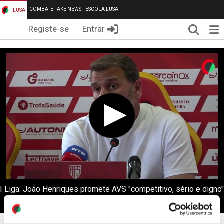
COMBATE FAKE NEWS
ESCOLA LUSA
LUSA
Pesqui
Me
Registe-se
Entrar
I Liga: João Henriques promete AVS "competitivo, sério e digno"
frente ao Sporting (editado)