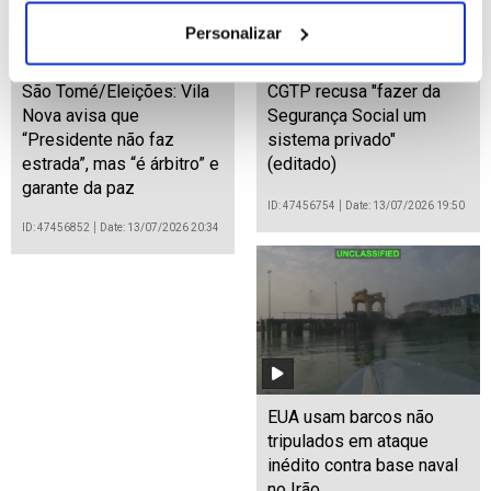
Personalizar
São Tomé/Eleições: Vila
CGTP recusa "fazer da
Nova avisa que
Segurança Social um
“Presidente não faz
sistema privado"
estrada”, mas “é árbitro” e
(editado)
garante da paz
ID: 47456754
Date: 13/07/2026 19:50
ID: 47456852
Date: 13/07/2026 20:34
EUA usam barcos não
tripulados em ataque
inédito contra base naval
no Irão