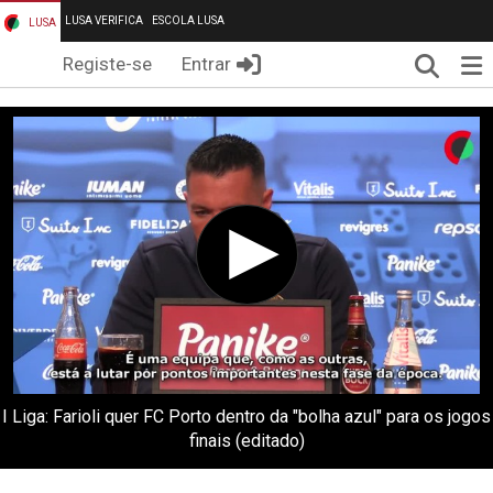
LUSA VERIFICA
ESCOLA LUSA
LUSA
Pesqui
Me
Registe-se
Entrar
I Liga: Farioli quer FC Porto dentro da "bolha azul" para os jogos
finais (editado)