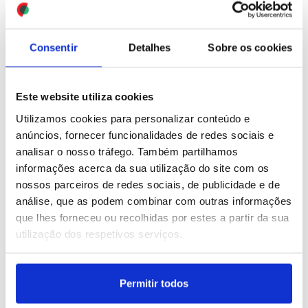
obras em Bruxelas
ID: 47460885
Date: 14/07/2026 15:55
ID: 47460847
Date: 14/07/2026 15:48
Consentir
Detalhes
Sobre os cookies
Este website utiliza cookies
Utilizamos cookies para personalizar conteúdo e
anúncios, fornecer funcionalidades de redes sociais e
analisar o nosso tráfego. Também partilhamos
Desfile do Dia da
Irão: Estados Unidos
informações acerca da sua utilização do site com os
Bastilha, em Paris
atacam alvos iranianos e
nossos parceiros de redes sociais, de publicidade e de
Teerão retalia em todo o
análise, que as podem combinar com outras informações
Médio Oriente
que lhes forneceu ou recolhidas por estes a partir da sua
utilização dos respetivos serviços.
ID: 47459753
Date: 14/07/2026 12:50
ID: 47459078
Date: 14/07/2026 10:59
Permitir todos