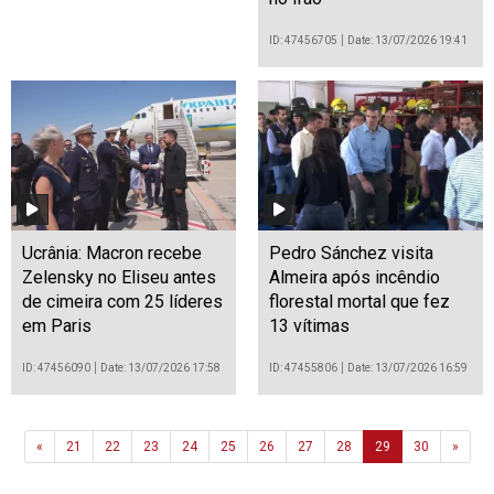
ID: 47456705
Date: 13/07/2026 19:41
Ucrânia: Macron recebe
Pedro Sánchez visita
Zelensky no Eliseu antes
Almeira após incêndio
de cimeira com 25 líderes
florestal mortal que fez
em Paris
13 vítimas
ID: 47456090
Date: 13/07/2026 17:58
ID: 47455806
Date: 13/07/2026 16:59
Previous
Next
«
21
22
23
24
25
26
27
28
29
30
»