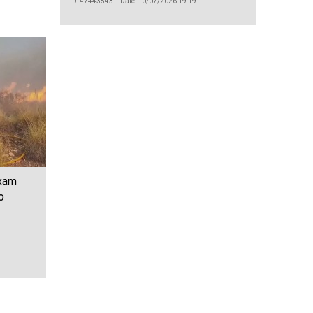
ID: 47443543
Date: 10/07/2026 19:19
ixam
o