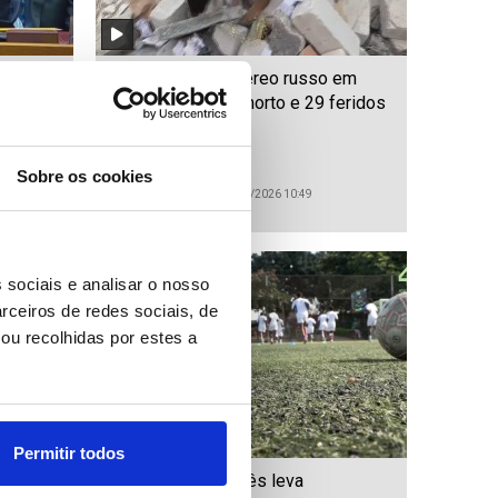
Ucrânia: Ataque aéreo russo em
to"
Zaporíjia faz um morto e 29 feridos
Sobre os cookies
ID: 47445709
Date: 11/07/2026 10:49
 sociais e analisar o nosso
rceiros de redes sociais, de
ou recolhidas por estes a
Permitir todos
espera
Treinador português leva