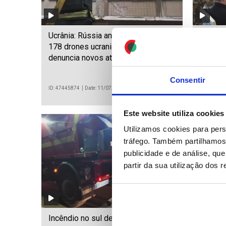
Ucrânia: Rússia anuncia abate de
Ucrânia
178 drones ucranianos, Kiev
novas 
denuncia novos ataques russos
Senado
Consentir
ID: 47445874
Date: 11/07/2026 11:40
ID: 474458
Este website utiliza cookies
Utilizamos cookies para pers
tráfego. Também partilhamos 
publicidade e de análise, q
partir da sua utilização dos 
Incêndio no sul de Espanha fez
Cuba s