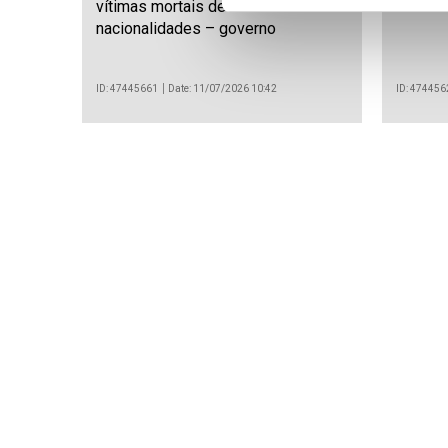
vítimas mortais de várias
nacion
nacionalidades – governo
ID: 47445661
Date: 11/07/2026 10:42
ID: 474456