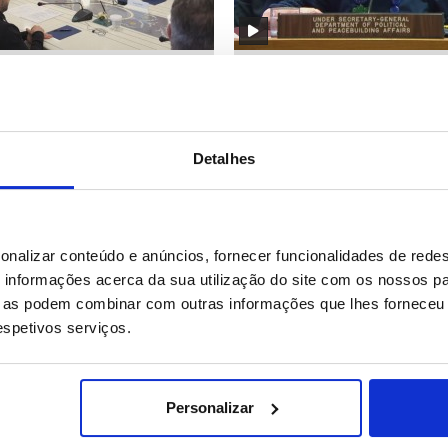
: Luz verde da Casa Branca a
Irão: ONU assume "perda de
sanções à Rússia -
continuidade do conhecimen
res
sobre programa nuclear
Detalhes
70
Date: 11/07/2026 11:38
ID: 47445719
Date: 11/07/2026 11:27
onalizar conteúdo e anúncios, fornecer funcionalidades de redes
informações acerca da sua utilização do site com os nossos pa
ue as podem combinar com outras informações que lhes forneceu 
respetivos serviços.
Personalizar
ofre segundo apagão
Venezuela/Sismo: Caracas 