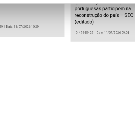
al esta semana
que Portugal e as empresas
portuguesas participem na
reconstrução do país – SEC
(editado)
29
Date: 11/07/2026 10:29
ID: 47445429
Date: 11/07/2026 09:01