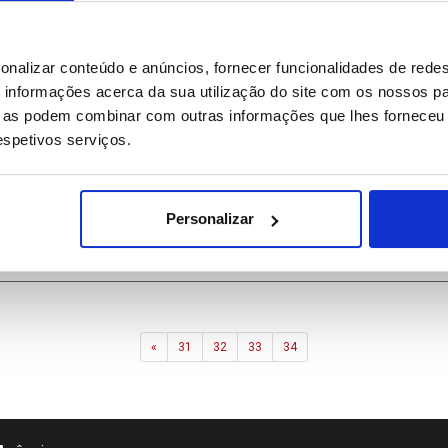
onalizar conteúdo e anúncios, fornecer funcionalidades de redes
informações acerca da sua utilização do site com os nossos pa
ue as podem combinar com outras informações que lhes forneceu 
respetivos serviços.
Papa denuncia condições prisionais na Guiné Equatorial
Personalizar
Previous
«
31
32
33
34