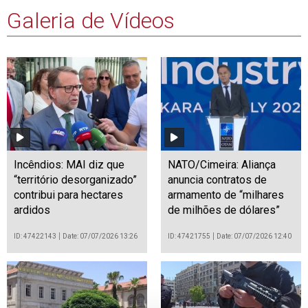
Galeria de Vídeos
Incêndios: MAI diz que
NATO/Cimeira: Aliança
“território desorganizado”
anuncia contratos de
contribui para hectares
armamento de “milhares
ardidos
de milhões de dólares”
ID: 47422143
Date: 07/07/2026 13:26
ID: 47421755
Date: 07/07/2026 12:40