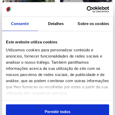
Síria: Atentados no centro
Síria: Atentados no centro
Consentir
Detalhes
Sobre os cookies
de Damasco fizeram 18
de Damasco fizeram 18
feridos durante visita de
feridos durante visita de
Macron (pré-editado 2)
Macron
Este website utiliza cookies
Utilizamos cookies para personalizar conteúdo e
ID: 47421352
Date: 07/07/2026 11:55
ID: 47421081
Date: 07/07/2026 11:14
anúncios, fornecer funcionalidades de redes sociais e
analisar o nosso tráfego. Também partilhamos
informações acerca da sua utilização do site com os
nossos parceiros de redes sociais, de publicidade e de
análise, que as podem combinar com outras informações
que lhes forneceu ou recolhidas por estes a partir da sua
utilização dos respetivos serviços.
Primeira largada de
Decisão judicial pode
touros de San Fermín
ditar candidatura de
2026 reúne milhares de
Marine Le Pen às
Permitir todos