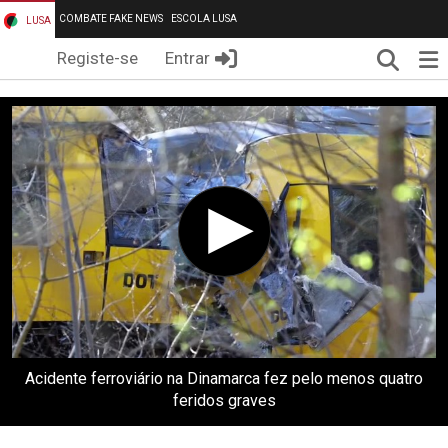
COMBATE FAKE NEWS
ESCOLA LUSA
LUSA
Pesqui
Me
Registe-se
Entrar
Acidente ferroviário na Dinamarca fez pelo menos quatro
feridos graves