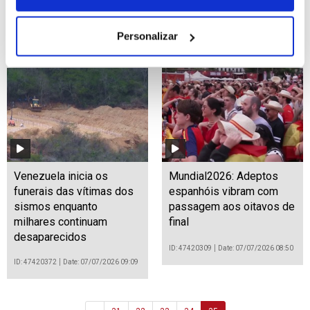
participantes em
presidenciais francesas
Pamplona
de 2027
Personalizar
ID: 47420509
Date: 07/07/2026 09:40
ID: 47420415
Date: 07/07/2026 09:36
Venezuela inicia os
Mundial2026: Adeptos
funerais das vítimas dos
espanhóis vibram com
sismos enquanto
passagem aos oitavos de
milhares continuam
final
desaparecidos
ID: 47420309
Date: 07/07/2026 08:50
ID: 47420372
Date: 07/07/2026 09:09