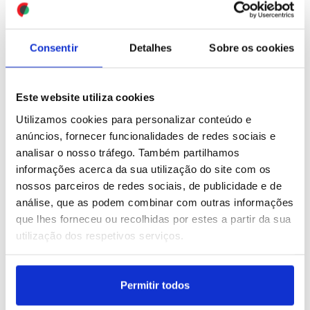
“fruto da
evacuadas de Gaza
irresponsabilidade” dos
ID: 47472903
Date: 16/07/2026 15:24
Governos PS
Consentir
Detalhes
Sobre os cookies
ID: 47473207
Date: 16/07/2026 16:07
Este website utiliza cookies
Utilizamos cookies para personalizar conteúdo e
anúncios, fornecer funcionalidades de redes sociais e
analisar o nosso tráfego. Também partilhamos
Ucranianos manifestam-
informações acerca da sua utilização do site com os
se contra a demissão do
nossos parceiros de redes sociais, de publicidade e de
ministro da Defesa
análise, que as podem combinar com outras informações
que lhes forneceu ou recolhidas por estes a partir da sua
utilização dos respetivos serviços.
ID: 47472733
Date: 16/07/2026 14:59
Permitir todos