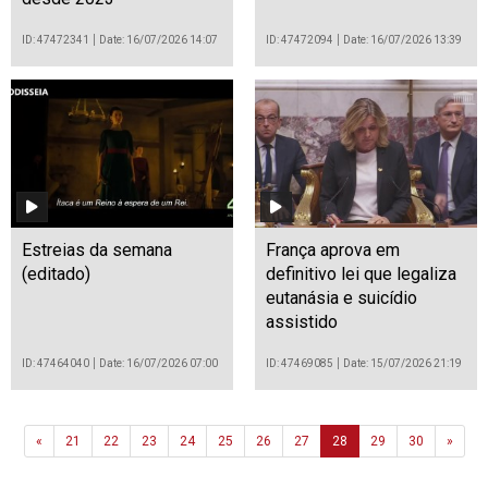
ID: 47472341
Date: 16/07/2026 14:07
ID: 47472094
Date: 16/07/2026 13:39
Estreias da semana
França aprova em
(editado)
definitivo lei que legaliza
eutanásia e suicídio
assistido
ID: 47464040
Date: 16/07/2026 07:00
ID: 47469085
Date: 15/07/2026 21:19
Previous
Next
«
21
22
23
24
25
26
27
28
29
30
»