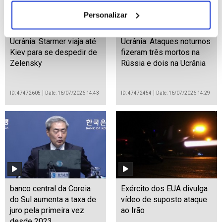
Personalizar
Ucrânia: Starmer viaja até
Ucrânia: Ataques noturnos
Kiev para se despedir de
fizeram três mortos na
Zelensky
Rússia e dois na Ucrânia
ID: 47472605
Date: 16/07/2026 14:43
ID: 47472454
Date: 16/07/2026 14:29
banco central da Coreia
Exército dos EUA divulga
do Sul aumenta a taxa de
vídeo de suposto ataque
juro pela primeira vez
ao Irão
desde 2023