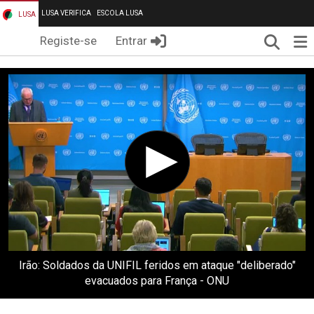
LUSA VERIFICA
ESCOLA LUSA
LUSA
Pesqui
Me
Registe-se
Entrar
Irão: Soldados da UNIFIL feridos em ataque "deliberado"
evacuados para França - ONU