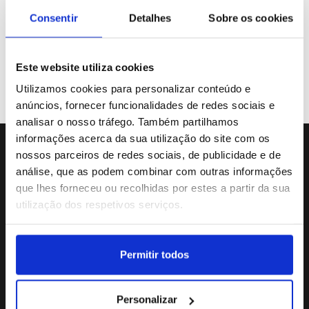
Galeria de Vídeos
Consentir
Detalhes
Sobre os cookies
Este website utiliza cookies
Previous
«
31
32
33
34
35
Utilizamos cookies para personalizar conteúdo e
anúncios, fornecer funcionalidades de redes sociais e
analisar o nosso tráfego. Também partilhamos
informações acerca da sua utilização do site com os
nossos parceiros de redes sociais, de publicidade e de
Sede da Agência
análise, que as podem combinar com outras informações
Rua Dr.João Couto Lote C
que lhes forneceu ou recolhidas por estes a partir da sua
(+351) 217116500
utilização dos respetivos serviços.
agencialusa@lusa.pt
Permitir todos
Social
Personalizar