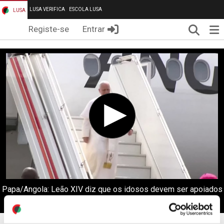
LUSA VERIFICA
ESCOLA LUSA
LUSA
Pesqui
Me
Registe-se
Entrar
Papa/Angola: Leão XIV diz que os idosos devem ser apoiados
mas também escutados