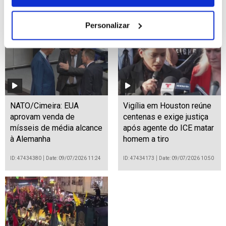
ID: 47434607
Date: 09/07/2026 11:54
Personalizar
NATO/Cimeira: EUA
Vigília em Houston reúne
aprovam venda de
centenas e exige justiça
mísseis de média alcance
após agente do ICE matar
à Alemanha
homem a tiro
ID: 47434380
Date: 09/07/2026 11:24
ID: 47434173
Date: 09/07/2026 10:50