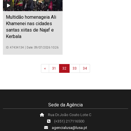
Multidão homenageia Ali
Khamenei nas cidades
santas xiitas de Najaf e
Kerbala
ID: 47434134
Date: 09/07/2026 10:26
Previous
«
31
32
33
34
Sede da Agência
Rua Dr.João Couto Lote C
(+351) 217116500
agencialusa@lusa.pt