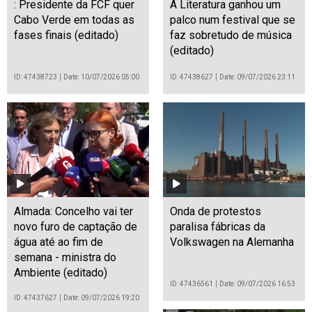
: Presidente da FCF quer
A Literatura ganhou um
Cabo Verde em todas as
palco num festival que se
fases finais (editado)
faz sobretudo de música
(editado)
ID: 47438723
Date: 10/07/2026 05:00
ID: 47438627
Date: 09/07/2026 23:11
Almada: Concelho vai ter
Onda de protestos
novo furo de captação de
paralisa fábricas da
água até ao fim de
Volkswagen na Alemanha
semana - ministra do
Ambiente (editado)
ID: 47436561
Date: 09/07/2026 16:53
ID: 47437627
Date: 09/07/2026 19:20