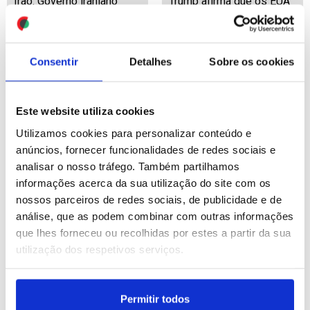
Irão: Governo iraniano
Trump afirma que os EUA
acusa EUA de cometer
“já venceram
crimes de guerra ao
militarmente” enquanto
atacar infraestruturas
Forças Armadas
civis
bombardeiam novos
Consentir
Detalhes
Sobre os cookies
alvos no Irão
ID: 47435773
Date: 09/07/2026 14:59
ID: 47434760
Date: 09/07/2026 12:20
Este website utiliza cookies
Utilizamos cookies para personalizar conteúdo e
anúncios, fornecer funcionalidades de redes sociais e
analisar o nosso tráfego. Também partilhamos
informações acerca da sua utilização do site com os
nossos parceiros de redes sociais, de publicidade e de
análise, que as podem combinar com outras informações
que lhes forneceu ou recolhidas por estes a partir da sua
Cantora Bonnie Tyler
Trump encerra Cimeira da
utilização dos respetivos serviços.
morreu aos 75 anos
NATO com elogios a
"enorme união" após
ameaças aos aliados
europeus
Permitir todos
ID: 47434696
Date: 09/07/2026 12:03