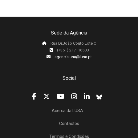
Sede da Agência
Rua Dr.João Couto Lote C
(+351) 217116500
agencialusa@lusa.pt
Social
Acerca da LUSA
Contactos
Termos e Condições