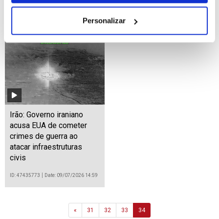
Personalizar
ID: 47436494
Date: 09/07/2026 16:38
Irão: Governo iraniano
acusa EUA de cometer
crimes de guerra ao
atacar infraestruturas
civis
ID: 47435773
Date: 09/07/2026 14:59
Previous
«
31
32
33
34