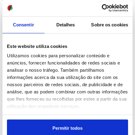
Consentir
Detalhes
Sobre os cookies
Almada: Concelho vai ter
Onda de protestos
novo furo de captação de
paralisa fábricas da
água até ao fim de
Volkswagen na Alemanha
Este website utiliza cookies
semana - ministra do
Ambiente (editado)
Utilizamos cookies para personalizar conteúdo e
ID: 47436561
Date: 09/07/2026 16:53
anúncios, fornecer funcionalidades de redes sociais e
ID: 47437627
Date: 09/07/2026 19:20
analisar o nosso tráfego. Também partilhamos
informações acerca da sua utilização do site com os
nossos parceiros de redes sociais, de publicidade e de
análise, que as podem combinar com outras informações
que lhes forneceu ou recolhidas por estes a partir da sua
utilização dos respetivos serviços.
Taiwan prepara-se para
chegada do maior tufão
Permitir todos
desde 1995