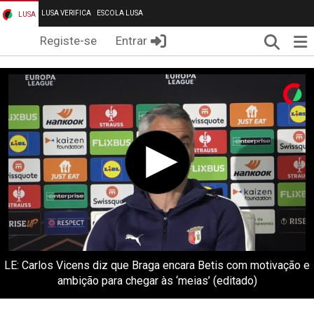
LUSA VERIFICA
ESCOLA LUSA
LUSA
Pesqui
Me
Registe-se
Entrar
LE: Carlos Vicens diz que Braga encara Betis com motivação e
ambição para chegar às ‘meias’ (editado)