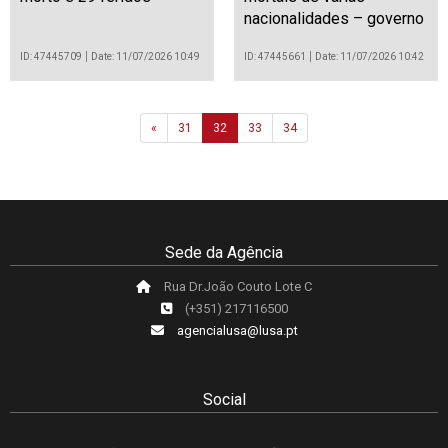
nacionalidades – governo
ID: 47445709
Date: 11/07/2026 10:49
ID: 47445661
Date: 11/07/2026 10:42
Previous
«
31
32
33
34
Sede da Agência
Rua Dr.João Couto Lote C
(+351) 217116500
agencialusa@lusa.pt
Social