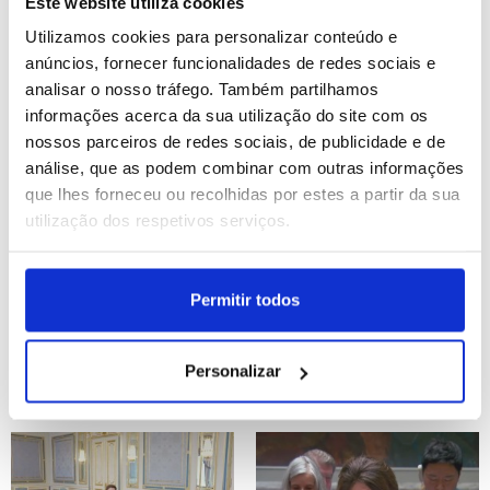
Festas do Povo em
Este website utiliza cookies
Campo Maior (editado)
Utilizamos cookies para personalizar conteúdo e
anúncios, fornecer funcionalidades de redes sociais e
ID: 47450137
Date: 12/07/2026 11:19
ID: 47437468
Date: 12/07/2026 05:00
analisar o nosso tráfego. Também partilhamos
informações acerca da sua utilização do site com os
nossos parceiros de redes sociais, de publicidade e de
análise, que as podem combinar com outras informações
que lhes forneceu ou recolhidas por estes a partir da sua
utilização dos respetivos serviços.
BE defende que Fernando
Ucrânia: Rússia anuncia
Permitir todos
Alexandre “não tem
abate de 178 drones
condições” para continuar
ucranianos, Kiev denuncia
ministro (editado)
novos ataques russos
Personalizar
ID: 47448129
Date: 11/07/2026 21:54
ID: 47445874
Date: 11/07/2026 11:40