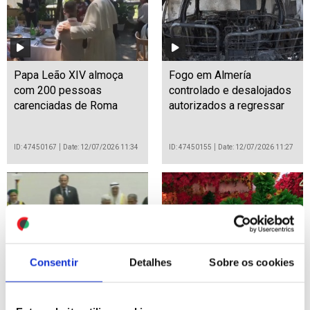
Papa Leão XIV almoça
Fogo em Almería
com 200 pessoas
controlado e desalojados
carenciadas de Roma
autorizados a regressar
ID: 47450167
Date: 12/07/2026 11:34
ID: 47450155
Date: 12/07/2026 11:27
Consentir
Detalhes
Sobre os cookies
Qatar anuncia morte do
Habitantes correm contra
antigo emir xeque Hamad
o tempo para 'fazer florir'