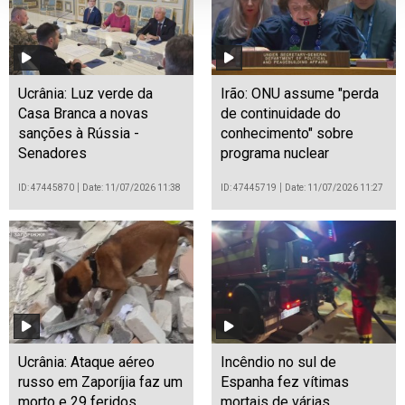
Ucrânia: Luz verde da
Irão: ONU assume "perda
Casa Branca a novas
de continuidade do
sanções à Rússia -
conhecimento" sobre
Senadores
programa nuclear
ID: 47445870
Date: 11/07/2026 11:38
ID: 47445719
Date: 11/07/2026 11:27
Ucrânia: Ataque aéreo
Incêndio no sul de
russo em Zaporíjia faz um
Espanha fez vítimas
morto e 29 feridos
mortais de várias