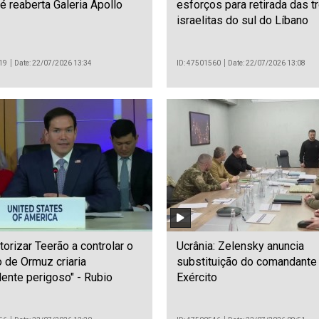
é reaberta Galeria Apollo
esforços para retirada das t
israelitas do sul do Líbano
19
Date: 22/07/2026 13:34
ID: 47501560
Date: 22/07/2026 13:08
utorizar Teerão a controlar o
Ucrânia: Zelensky anuncia
o de Ormuz criaria
substituição do comandante
ente perigoso" - Rubio
Exército