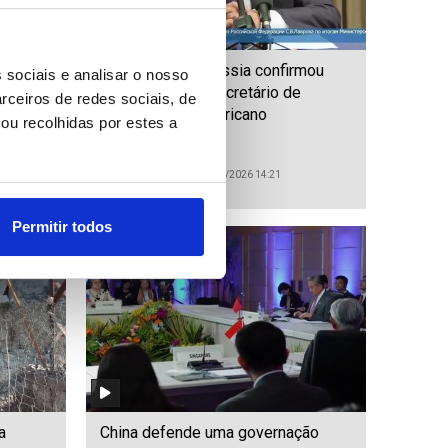
s
Diplomacia da Rússia confirmou
 sociais e analisar o nosso
erde
encontros com secretário de
rceiros de redes sociais, de
Estado norte-americano
ou recolhidas por estes a
ID: 47502069
Date: 22/07/2026 14:21
Permitir todos
a
China defende uma governação