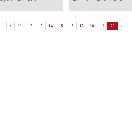
56
Date: 22/07/2026 12:20
ID: 47500546
Date: 22/07/2026 09:51
Previous
Next
«
11
12
13
14
15
16
17
18
19
20
»
Agência
.João Couto Lote C
 217116500
alusa@lusa.pt
 LUSA
Contactos
Termos e Condições
Política de Privacidade
reservados