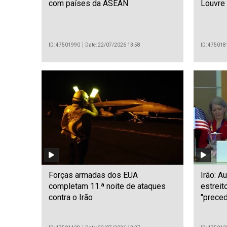
com países da ASEAN
Louvre 
ID: 47501990
Date: 22/07/2026 13:58
ID: 475018
Forças armadas dos EUA
Irão: A
completam 11.ª noite de ataques
estreit
contra o Irão
"preced