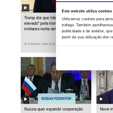
Este website utiliza cookies
Trump diz que Irão pagará "preço
Aeropor
Utilizamos cookies para pers
elevado" pela morte de quatro
de Luí
tráfego. Também partilhamos 
militares norte-americanos
tempos 
publicidade e de análise, q
partir da sua utilização dos 
ID: 47502465
Date: 22/07/2026 15:20
ID: 475023
Rússia quer expandir cooperação
Nove m