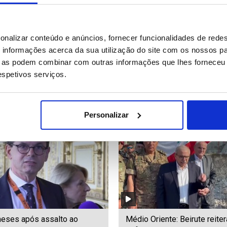
to: Pinto Luz destaca papel
Seguro evoca Luís Represa
onalizar conteúdo e anúncios, fornecer funcionalidades de redes
s Neves na redução dos
durante discurso em Cabo V
informações acerca da sua utilização do site com os nossos pa
nas fronteiras (editado)
(editado)
ue as podem combinar com outras informações que lhes forneceu 
respetivos serviços.
78
Date: 22/07/2026 15:06
ID: 47502334
Date: 22/07/2026 15:02
Personalizar
eses após assalto ao
Médio Oriente: Beirute reiter