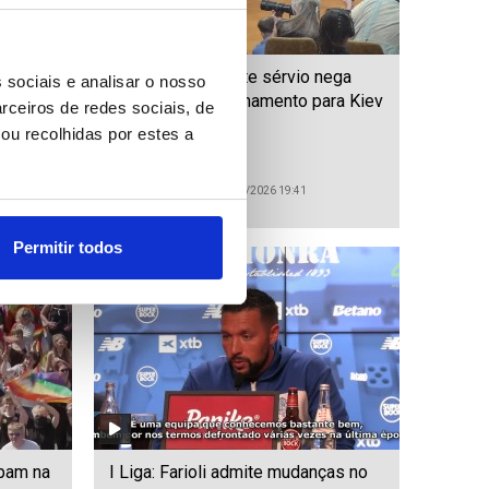
ovos ao
Ucrânia: Presidente sérvio nega
 sociais e analisar o nosso
exportação de armamento para Kiev
rceiros de redes sociais, de
ou recolhidas por estes a
ID: 47582686
Date: 08/08/2026 19:41
Permitir todos
ipam na
I Liga: Farioli admite mudanças no