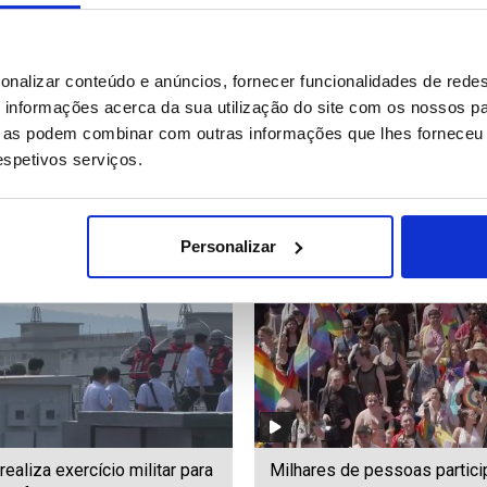
es: Polícia espanhola já
Deputada da oposição atira 
onalizar conteúdo e anúncios, fornecer funcionalidades de redes
ssaporte a viajantes
primeiro-ministro interino do
informações acerca da sua utilização do site com os nossos pa
entes de Itália
Kosovo durante sessão
ue as podem combinar com outras informações que lhes forneceu 
parlamentar
respetivos serviços.
62
Date: 08/08/2026 19:56
ID: 47582689
Date: 08/08/2026 19:43
Personalizar
realiza exercício militar para
Milhares de pessoas partic