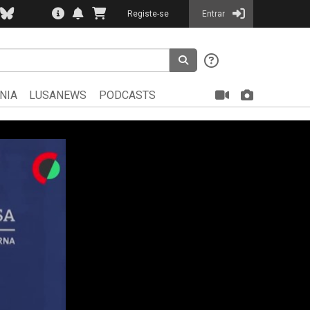
Registe-se
Entrar
NIA
LUSANEWS
PODCASTS