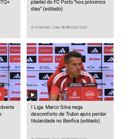
GBTQ+
plantel do FC Porto "nos próximos
dias" (editado)
ID: 47582069
Date: 08/08/2026 16:52
adverte
I Liga: Marco Silva nega
o
desconforto de Trubin após perder
titularidade no Benfica (editado)