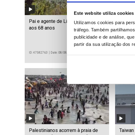
Este website utiliza cookies
Pai e agente de Lionel Messi morre
Migraçõ
Utilizamos cookies para pers
aos 68 anos
pede pa
tráfego. Também partilhamos 
proveni
publicidade e de análise, q
partir da sua utilização dos 
ID: 47582763
Date: 08/08/2026 19:58
ID: 475827
Palestinianos acorrem à praia de
Taiwan 