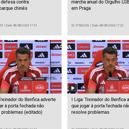
 defesa contra
marcha anual do Orgulho L
arque chinês
em Praga
19
Date: 08/08/2026 17:31
ID: 47582205
Date: 08/08/2026 17:22
 Treinador do Benfica adverte
I Liga: Treinador do Benfica 
ar à porta fechada não
que jogar à porta fechada nã
 problemas (editado)
resolve problemas