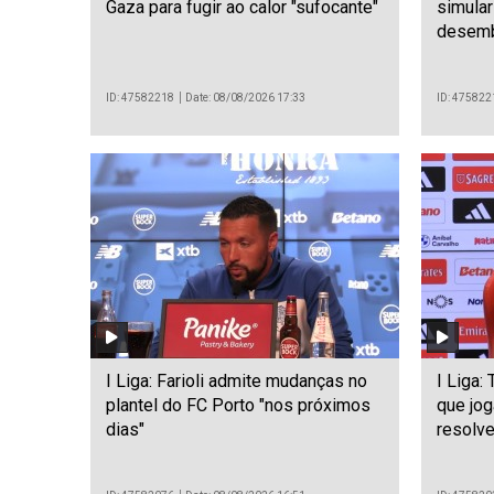
Gaza para fugir ao calor "sufocante"
simular
desemb
ID: 47582218
Date: 08/08/2026 17:33
ID: 475822
I Liga: Farioli admite mudanças no
I Liga:
plantel do FC Porto "nos próximos
que jog
dias"
resolve