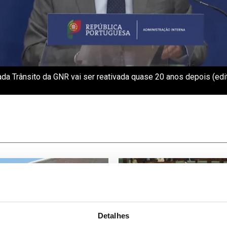
ada Trânsito da GNR vai ser reativada quase 20 anos depois (edi
Detalhes