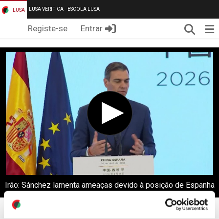
LUSA VERIFICA
ESCOLA LUSA
LUSA
Pesqui
Me
Registe-se
Entrar
Irão: Sánchez lamenta ameaças devido à posição de Espanha