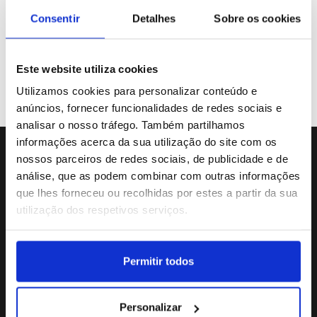
Galeria de Vídeos
Consentir
Detalhes
Sobre os cookies
Este website utiliza cookies
Previous
«
Utilizamos cookies para personalizar conteúdo e
anúncios, fornecer funcionalidades de redes sociais e
analisar o nosso tráfego. Também partilhamos
informações acerca da sua utilização do site com os
nossos parceiros de redes sociais, de publicidade e de
Sede da Agência
análise, que as podem combinar com outras informações
Rua Dr.João Couto Lote C
que lhes forneceu ou recolhidas por estes a partir da sua
(+351) 217116500
utilização dos respetivos serviços.
agencialusa@lusa.pt
Permitir todos
Social
Personalizar