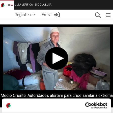
LUSA VERIFICA
ESCOLA LUSA
LUSA
Pesqui
Me
Registe-se
Entrar
Médio Oriente: Autoridades alertam para crise sanitária extrema
em Gaza com "infestação" de roedores