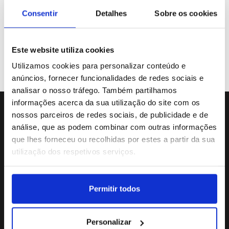
Galeria de Vídeos
Consentir
Detalhes
Sobre os cookies
Este website utiliza cookies
Previous
«
Utilizamos cookies para personalizar conteúdo e
anúncios, fornecer funcionalidades de redes sociais e
analisar o nosso tráfego. Também partilhamos
informações acerca da sua utilização do site com os
nossos parceiros de redes sociais, de publicidade e de
Sede da Agência
análise, que as podem combinar com outras informações
Rua Dr.João Couto Lote C
que lhes forneceu ou recolhidas por estes a partir da sua
(+351) 217116500
utilização dos respetivos serviços.
agencialusa@lusa.pt
Permitir todos
Social
Personalizar