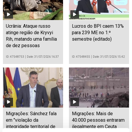
Ucrânia: Ataque russo
Lucros do BPI caem 13%
atinge região de Kryvyi
para 239 ME no 1.º
Rih, matando uma família
semestre (editado)
de dez pessoas
ID: 47548753
Date: 31/07/2026 16:37
ID: 47548455
Date: 31/07/2026 15:42
Migrações: Sánchez fala
Migrações: Mais de
em "violação da
40.000 pessoas entraram
integridade territorial de
ilegalmente em Ceuta