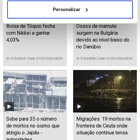
Personalizar
Bolsa de Tóquio fecha
Ossos de mamute
com Nikkei a ganhar
surgem na Bulgária
4,03%
devido ao nível baixo do
rio Danúbio
ID: 47546424
Date: 31/07/2026 09:59
ID: 47546398
Date: 31/07/2026 09:53
Sobe para 35 o número
Migrações: 19 mortos na
de mortos no sismo que
fronteira de Ceuta onde
atingiu o Japão -
situação continua tensa
autoridades