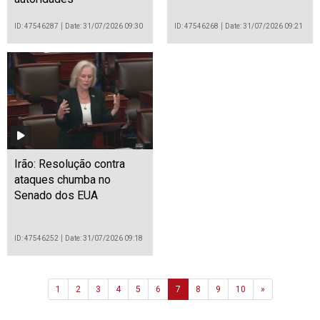
ID: 47546287
Date: 31/07/2026 09:30
ID: 47546268
Date: 31/07/2026 09:21
Irão: Resolução contra
ataques chumba no
Senado dos EUA
ID: 47546252
Date: 31/07/2026 09:18
Next
1
2
3
4
5
6
7
8
9
10
»