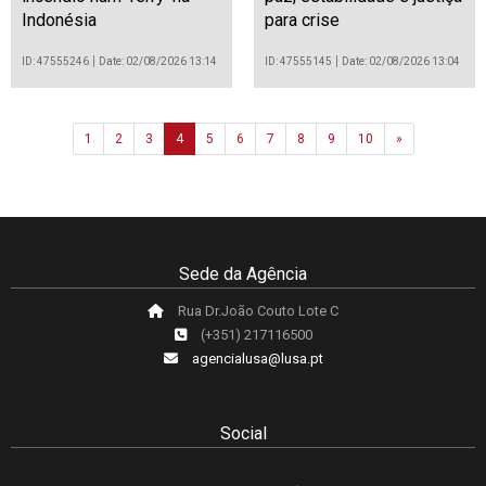
Indonésia
para crise
ID: 47555246
Date: 02/08/2026 13:14
ID: 47555145
Date: 02/08/2026 13:04
Next
1
2
3
4
5
6
7
8
9
10
»
Sede da Agência
Rua Dr.João Couto Lote C
(+351) 217116500
agencialusa@lusa.pt
Social