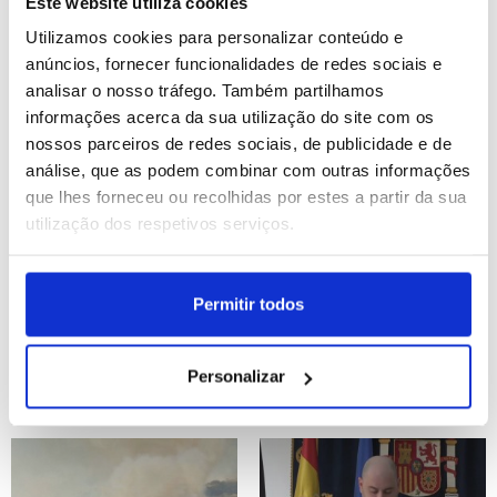
Este website utiliza cookies
na segunda-feira
Embaixada de Marrocos
em Madrid (Pré-editado)
Utilizamos cookies para personalizar conteúdo e
ID: 47557628
Date: 03/08/2026 09:42
anúncios, fornecer funcionalidades de redes sociais e
ID: 47556632
Date: 02/08/2026 23:14
analisar o nosso tráfego. Também partilhamos
informações acerca da sua utilização do site com os
nossos parceiros de redes sociais, de publicidade e de
análise, que as podem combinar com outras informações
que lhes forneceu ou recolhidas por estes a partir da sua
utilização dos respetivos serviços.
Lula da Silva oficializa
Subiu para 14 o número
Permitir todos
candidatura à presidência
de mortos em ataque
e defende soberania
suicida no Paquistão
brasileira
Personalizar
ID: 47556546
Date: 02/08/2026 22:32
ID: 47556255
Date: 02/08/2026 19:55