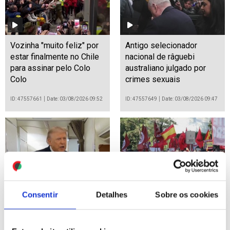
Vozinha "muito feliz" por
Antigo selecionador
estar finalmente no Chile
nacional de râguebi
para assinar pelo Colo
australiano julgado por
Colo
crimes sexuais
ID: 47557661
Date: 03/08/2026 09:52
ID: 47557649
Date: 03/08/2026 09:47
Consentir
Detalhes
Sobre os cookies
Médio Oriente: Trump
Migrações: Crise em
anuncia novas
Ceuta junta milhares em
negociações com o Irão
protesto frente à