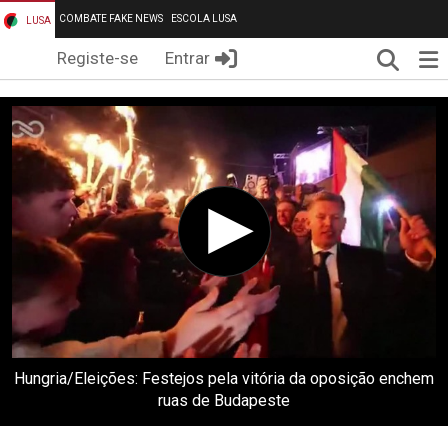
COMBATE FAKE NEWS
ESCOLA LUSA
LUSA
Pesqui
Me
Registe-se
Entrar
Hungria/Eleições: Festejos pela vitória da oposição enchem
ruas de Budapeste