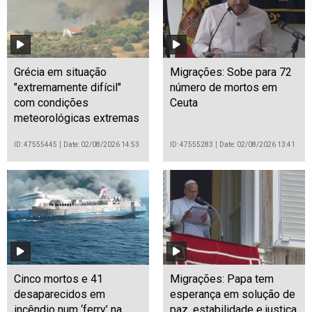
Grécia em situação
Migrações: Sobe para 72
"extremamente difícil"
número de mortos em
com condições
Ceuta
meteorológicas extremas
ID: 47555445
Date: 02/08/2026 14:53
ID: 47555283
Date: 02/08/2026 13:41
Cinco mortos e 41
Migrações: Papa tem
desaparecidos em
esperança em solução de
incêndio num ‘ferry’ na
paz, estabilidade e justiça