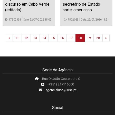
discurso em Cabo Verde
secretário de Estado
(editado)
norte-americano
ID: 47502334
Date: 22/07/2026 15:02
ID: 47502069
Date: 22/07/2026 14:21
Previous
Next
«
11
12
13
14
15
16
17
18
19
20
»
Sede da Agência
Rua Dr.João Couto Lote C
(+351) 217116500
agencialusa@lusa.pt
Social