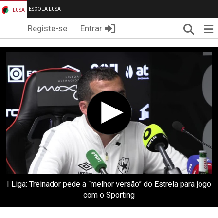
ESCOLA LUSA
LUSA
Pesqui
Me
Registe-se
Entrar
I Liga: Treinador pede a “melhor versão” do Estrela para jogo
com o Sporting