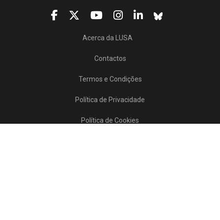
Acerca da LUSA
Contactos
Termos e Condições
Política de Privacidade
Política de Cookies
Projetos/SATDAP
Lusa Agência de Notícias de Portugal, 2017 © Todos os direitos reservados
Powered by
>>
news
asset