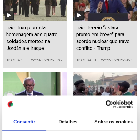
Irão: Trump presta
Irão: Teerão “estará
homenagem aos quatro
pronto em breve" para
soldados mortos na
acordo nuclear que trave
Jordânia e Iraque
conflito - Trump
ID: 47504719
Date: 23/07/2026 00:42
ID: 47504610
Date: 22/07/2026 23:28
África tem de reforçar
Ébola: Epidemia já matou
Consentir
Detalhes
Sobre os cookies
saúde para evitar impacto
999 pessoas na RDCongo
de cortes no