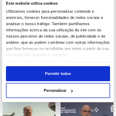
financiamento - Líderes
Este website utiliza cookies
Utilizamos cookies para personalizar conteúdo e
ID: 47504576
Date: 22/07/2026 23:19
ID: 47503815
Date: 22/07/2026 19:32
anúncios, fornecer funcionalidades de redes sociais e
analisar o nosso tráfego. Também partilhamos
informações acerca da sua utilização do site com os
nossos parceiros de redes sociais, de publicidade e de
análise, que as podem combinar com outras informações
que lhes forneceu ou recolhidas por estes a partir da sua
utilização dos respetivos serviços.
Sicilianos obrigados a
Procuradoria de Nova
abandonar as casas
Iorque propõe que
devido aos incêndios
julgamento de Maduro
Permitir todos
comece em junho de
2027
ID: 47503081
Date: 22/07/2026 17:30
Personalizar
ID: 47502773
Date: 22/07/2026 16:20