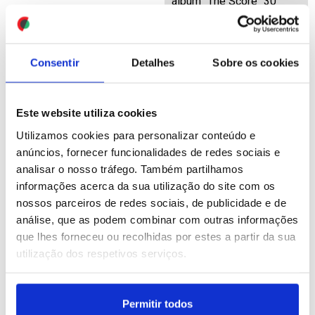
álbum "The Score" 30
anos após o lançamento
ID: 47581239
Date: 08/08/2026 13:43
Consentir
Detalhes
Sobre os cookies
Este website utiliza cookies
Utilizamos cookies para personalizar conteúdo e
anúncios, fornecer funcionalidades de redes sociais e
analisar o nosso tráfego. Também partilhamos
Guarda Revolucionária do
China eleva nível de alerta
informações acerca da sua utilização do site com os
Irão diz que reabrirá
perante aproximação do
nossos parceiros de redes sociais, de publicidade e de
Ormuz quando EUA
tufão Dolphin
análise, que as podem combinar com outras informações
aceitarem condições de
que lhes forneceu ou recolhidas por estes a partir da sua
Teerão
utilização dos respetivos serviços.
ID: 47581114
Date: 08/08/2026 13:06
ID: 47581184
Date: 08/08/2026 13:23
Permitir todos