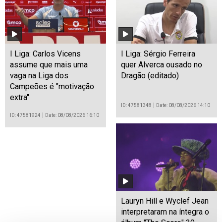
I Liga: Carlos Vicens
I Liga: Sérgio Ferreira
assume que mais uma
quer Alverca ousado no
vaga na Liga dos
Dragão (editado)
Campeões é "motivação
extra"
ID: 47581348
Date: 08/08/2026 14:10
ID: 47581924
Date: 08/08/2026 16:10
Lauryn Hill e Wyclef Jean
interpretaram na íntegra o