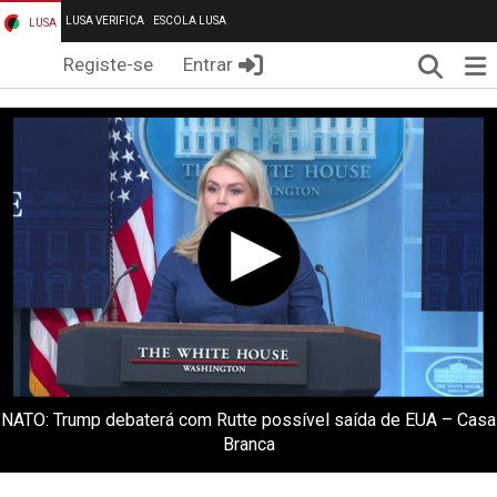
LUSA VERIFICA
ESCOLA LUSA
LUSA
Pesqui
Me
Registe-se
Entrar
NATO: Trump debaterá com Rutte possível saída de EUA – Casa
Branca