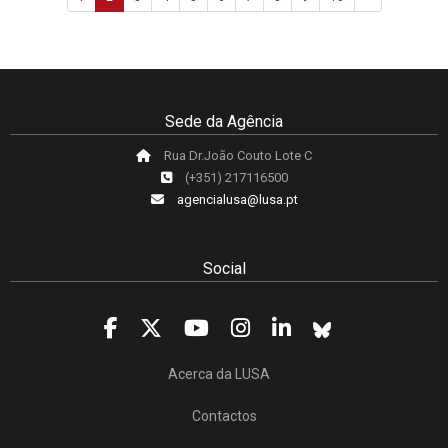
Sede da Agência
Rua Dr.João Couto Lote C
(+351) 217116500
agencialusa@lusa.pt
Social
Acerca da LUSA
Contactos