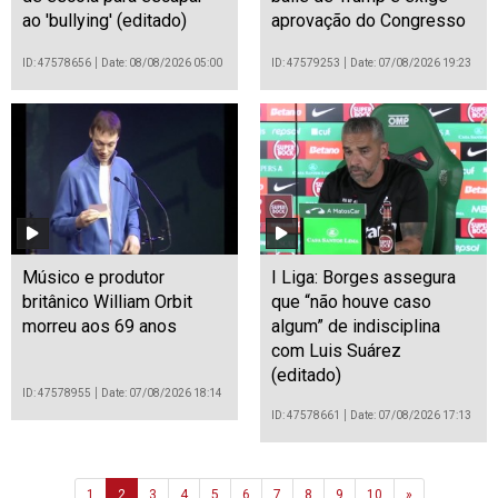
ao 'bullying' (editado)
aprovação do Congresso
ID: 47578656
Date: 08/08/2026 05:00
ID: 47579253
Date: 07/08/2026 19:23
Músico e produtor
I Liga: Borges assegura
britânico William Orbit
que “não houve caso
morreu aos 69 anos
algum” de indisciplina
com Luis Suárez
(editado)
ID: 47578955
Date: 07/08/2026 18:14
ID: 47578661
Date: 07/08/2026 17:13
Next
1
2
3
4
5
6
7
8
9
10
»