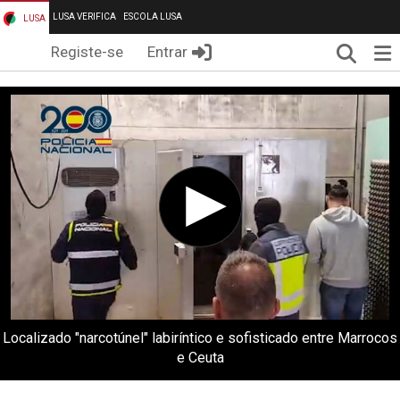
LUSA VERIFICA
ESCOLA LUSA
LUSA
Pesqui
Me
Registe-se
Entrar
Localizado "narcotúnel" labiríntico e sofisticado entre Marrocos
e Ceuta