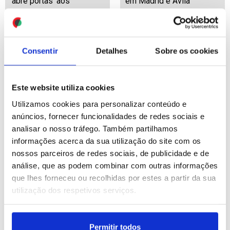
‘abre portas’ aos
em Madrid e Ávila
internacionais
ID: 47537821
Date: 29/07/2026 18:36
ID: 47537796
Date: 29/07/2026 18:31
Consentir
Detalhes
Sobre os cookies
Este website utiliza cookies
Utilizamos cookies para personalizar conteúdo e
anúncios, fornecer funcionalidades de redes sociais e
analisar o nosso tráfego. Também partilhamos
Incêndios: Fogos no sul
Antigo responsável da
informações acerca da sua utilização do site com os
da Turquia ameaçam
gestão da pandemia de
zonas turísticas
covid-19 nos EUA recusa
nossos parceiros de redes sociais, de publicidade e de
responder perante
análise, que as podem combinar com outras informações
Senado
que lhes forneceu ou recolhidas por estes a partir da sua
ID: 47537559
Date: 29/07/2026 18:05
utilização dos respetivos serviços.
ID: 47537504
Date: 29/07/2026 17:49
Permitir todos