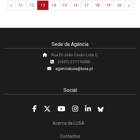
Previous
Next
«
11
12
13
14
15
16
17
18
19
20
»
Sede da Agência
Rua Dr.João Couto Lote C
(+351) 217116500
agencialusa@lusa.pt
Social
Acerca da LUSA
Contactos