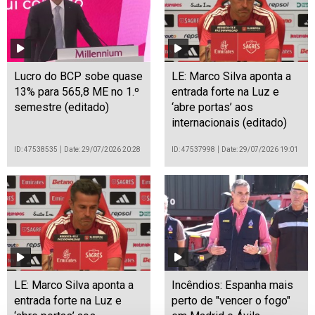
Lucro do BCP sobe quase
LE: Marco Silva aponta a
13% para 565,8 ME no 1.º
entrada forte na Luz e
semestre (editado)
‘abre portas’ aos
internacionais (editado)
ID: 47538535
Date: 29/07/2026 20:28
ID: 47537998
Date: 29/07/2026 19:01
LE: Marco Silva aponta a
Incêndios: Espanha mais
entrada forte na Luz e
perto de "vencer o fogo"