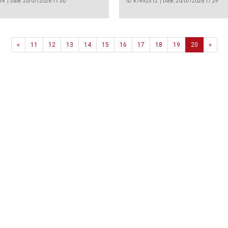
14
Date: 20/07/2026 17:30
ID: 47492512
Date: 20/07/2026 17:29
Previous
Next
«
11
12
13
14
15
16
17
18
19
20
»
Agência
.João Couto Lote C
 217116500
alusa@lusa.pt
 LUSA
Contactos
Termos e Condições
Política de Privacidade
reservados