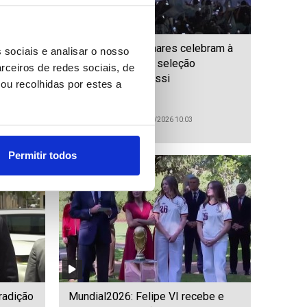
tentar
Mundial2026: Milhares celebram à
 sociais e analisar o nosso
des num
chuva chegada de seleção
rceiros de redes sociais, de
argentina sem Messi
ou recolhidas por estes a
ID: 47495141
Date: 21/07/2026 10:03
Permitir todos
radição
Mundial2026: Felipe VI recebe e