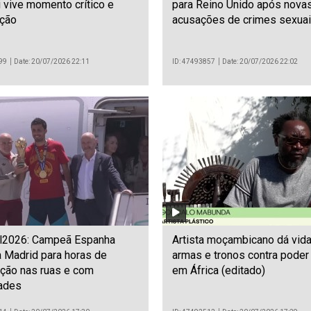
i vive momento crítico e
para Reino Unido após nova
ação
acusações de crimes sexua
99
Date: 20/07/2026 22:11
ID: 47493857
Date: 20/07/2026 22:02
l2026: Campeã Espanha
Artista moçambicano dá vida
 Madrid para horas de
armas e tronos contra poder 
ação nas ruas e com
em África (editado)
dades