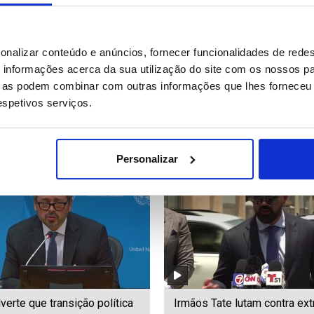
ou para dez número de
Cinco pessoas morreram ao 
onalizar conteúdo e anúncios, fornecer funcionalidades de redes
 em desabamento de túnel
salvar nadador em dificulda
informações acerca da sua utilização do site com os nossos pa
este da Índia
rio do Ohio
ue as podem combinar com outras informações que lhes forneceu 
respetivos serviços.
14
Date: 21/07/2026 15:39
ID: 47495154
Date: 21/07/2026 10:09
Personalizar
erte que transição política
Irmãos Tate lutam contra ext