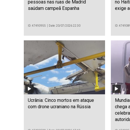
pessoas nas ruas de Madrid
no Hait
saúdam campeã Espanha
exige 
ID: 47493955
Date: 20/07/2026 22:30
ID: 474938
Ucrânia: Cinco mortos em ataque
Mundia
com drone ucraniano na Rússia
chega a
celebr
autori