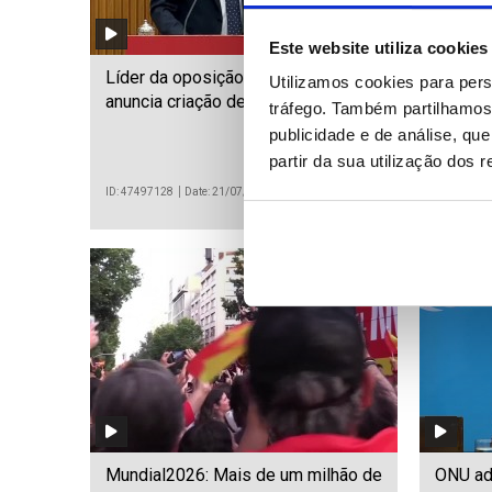
Este website utiliza cookies
Líder da oposição na Turquia
Aument
Utilizamos cookies para pers
anuncia criação de novo partido
mortos
tráfego. Também partilhamos 
no nord
publicidade e de análise, q
partir da sua utilização dos 
ID: 47497128
Date: 21/07/2026 15:42
ID: 474971
Mundial2026: Mais de um milhão de
ONU adv