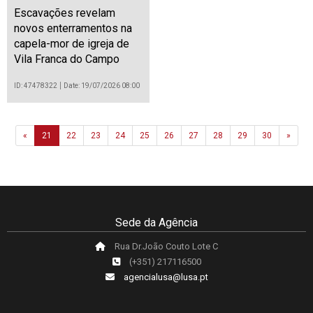
Escavações revelam
novos enterramentos na
capela-mor de igreja de
Vila Franca do Campo
ID: 47478322
Date: 19/07/2026 08:00
Previous
Next
«
21
22
23
24
25
26
27
28
29
30
»
Sede da Agência
Rua Dr.João Couto Lote C
(+351) 217116500
agencialusa@lusa.pt