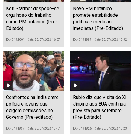
Keir Starmer despede-se
Novo PM britânico
orgulhoso do trabalho
promete estabilidade
como PM britânico (Pre-
política e medidas
Editado)
imediatas (Pre-Editado)
ID: 47492001
Date: 20/07/2026 16:07
ID: 47491897
Date: 20/07/2026 15:52
Confrontos na Índia entre
Rubio diz que visita de Xi
polícia e jovens que
Jinping aos EUA continua
exigem demissões no
prevista para setembro
Governo (Pre-editado)
(Pre-Editado)
ID: 47491857
Date: 20/07/2026 15:47
ID: 47491826
Date: 20/07/2026 15:23