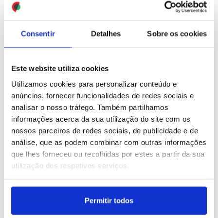
Mundial2026: Trump nega
qualquer tensão com
Espanha e diz que
Consentir
Detalhes
Sobre os cookies
felicitou a equipa
ID: 47489982
Date: 20/07/2026 09:46
Este website utiliza cookies
Utilizamos cookies para personalizar conteúdo e
anúncios, fornecer funcionalidades de redes sociais e
analisar o nosso tráfego. Também partilhamos
informações acerca da sua utilização do site com os
nossos parceiros de redes sociais, de publicidade e de
análise, que as podem combinar com outras informações
que lhes forneceu ou recolhidas por estes a partir da sua
Raro duplo tornado forma-
Ucrânia: Três mortos em
utilização dos respetivos serviços.
se sobre o mar no oeste
ataque russo a centro de
da Suécia
processamento postal
em Kharkiv
Permitir todos
ID: 47486705
Date: 19/07/2026 18:02
ID: 47486647
Date: 19/07/2026 17:37