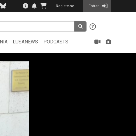
Registe-se
Entrar
NIA
LUSANEWS
PODCASTS