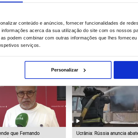
eão XIV almoça com 200
Fogo em Almería controlado
onalizar conteúdo e anúncios, fornecer funcionalidades de redes
s carenciadas de Roma
desalojados autorizados a
informações acerca da sua utilização do site com os nossos pa
regressar
ue as podem combinar com outras informações que lhes forneceu 
respetivos serviços.
67
Date: 12/07/2026 11:34
ID: 47450155
Date: 12/07/2026 11:27
Personalizar
ende que Fernando
Ucrânia: Rússia anuncia abat