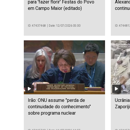
para 'fazer florir' Festas do Povo
Alexand
em Campo Maior (editado)
continu
ID: 47437468
Date: 12/07/2026 05:00
ID: 474481
Irão: ONU assume "perda de
Ucrânia
continuidade do conhecimento"
Zaporíj
sobre programa nuclear