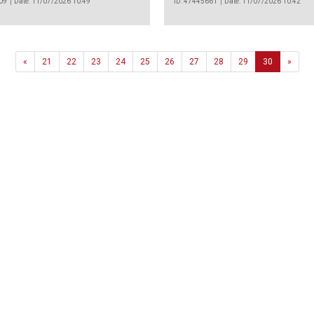
09
Date: 11/07/2026 10:49
ID: 47445661
Date: 11/07/2026 10:42
Previous
Next
«
21
22
23
24
25
26
27
28
29
30
»
Agência
.João Couto Lote C
 217116500
alusa@lusa.pt
 LUSA
Contactos
Termos e Condições
Política de Privacidade
reservados