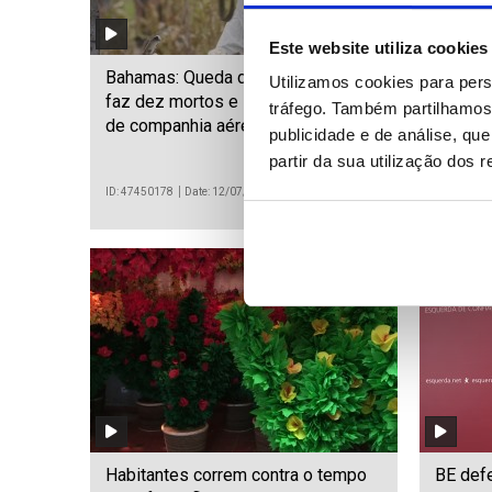
Este website utiliza cookies
Bahamas: Queda de pequeno avião
Papa L
Utilizamos cookies para pers
faz dez mortos e leva à suspensão
pessoa
tráfego. Também partilhamos 
de companhia aérea
publicidade e de análise, q
partir da sua utilização dos 
ID: 47450178
Date: 12/07/2026 11:43
ID: 474501
Habitantes correm contra o tempo
BE def