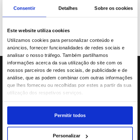
Galeria de Vídeos
Consentir
Detalhes
Sobre os cookies
Este website utiliza cookies
Previous
«
31
32
33
34
35
Utilizamos cookies para personalizar conteúdo e
anúncios, fornecer funcionalidades de redes sociais e
analisar o nosso tráfego. Também partilhamos
informações acerca da sua utilização do site com os
nossos parceiros de redes sociais, de publicidade e de
Sede da Agência
análise, que as podem combinar com outras informações
Rua Dr.João Couto Lote C
que lhes forneceu ou recolhidas por estes a partir da sua
(+351) 217116500
utilização dos respetivos serviços.
agencialusa@lusa.pt
Permitir todos
Social
Personalizar