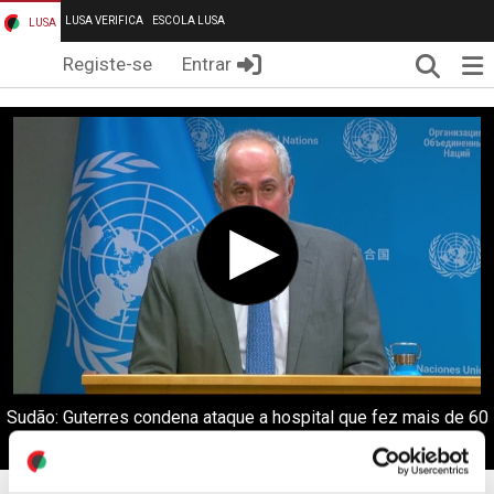
LUSA VERIFICA
ESCOLA LUSA
LUSA
Pesqui
Me
Registe-se
Entrar
Sudão: Guterres condena ataque a hospital que fez mais de 60
mortos no Darfur