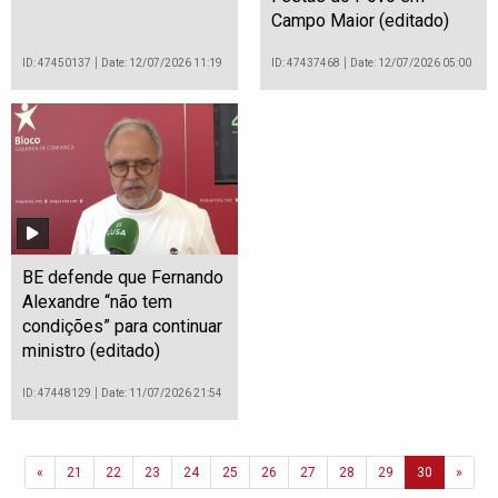
Campo Maior (editado)
ID: 47450137
Date: 12/07/2026 11:19
ID: 47437468
Date: 12/07/2026 05:00
BE defende que Fernando
Alexandre “não tem
condições” para continuar
ministro (editado)
ID: 47448129
Date: 11/07/2026 21:54
Previous
Next
«
21
22
23
24
25
26
27
28
29
30
»