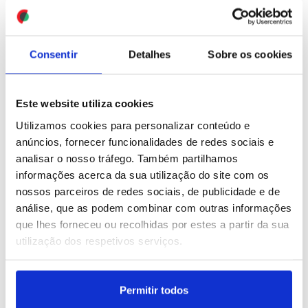
tiroteio durante festival
aumenta para 4.333 e há
de rua em Toronto
19 mil desalojados
ID: 47450203
Date: 12/07/2026 11:48
ID: 47450200
Date: 12/07/2026 11:46
Consentir
Detalhes
Sobre os cookies
Este website utiliza cookies
Utilizamos cookies para personalizar conteúdo e
anúncios, fornecer funcionalidades de redes sociais e
analisar o nosso tráfego. Também partilhamos
Bahamas: Queda de
Papa Leão XIV almoça
informações acerca da sua utilização do site com os
pequeno avião faz dez
com 200 pessoas
nossos parceiros de redes sociais, de publicidade e de
mortos e leva à
carenciadas de Roma
análise, que as podem combinar com outras informações
suspensão de companhia
que lhes forneceu ou recolhidas por estes a partir da sua
aérea
utilização dos respetivos serviços.
ID: 47450167
Date: 12/07/2026 11:34
ID: 47450178
Date: 12/07/2026 11:43
Permitir todos