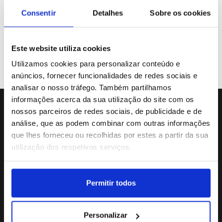
Galeria de Vídeos
Consentir
Detalhes
Sobre os cookies
Este website utiliza cookies
Previous
«
31
32
33
34
35
Utilizamos cookies para personalizar conteúdo e
anúncios, fornecer funcionalidades de redes sociais e
analisar o nosso tráfego. Também partilhamos
informações acerca da sua utilização do site com os
nossos parceiros de redes sociais, de publicidade e de
Sede da Agência
análise, que as podem combinar com outras informações
Rua Dr.João Couto Lote C
que lhes forneceu ou recolhidas por estes a partir da sua
(+351) 217116500
utilização dos respetivos serviços.
agencialusa@lusa.pt
Permitir todos
Social
Personalizar