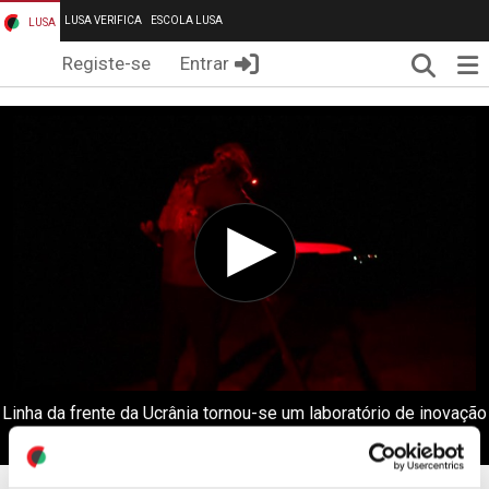
LUSA VERIFICA
ESCOLA LUSA
LUSA
Pesqui
Me
Registe-se
Entrar
Linha da frente da Ucrânia tornou-se um laboratório de inovação
em drones