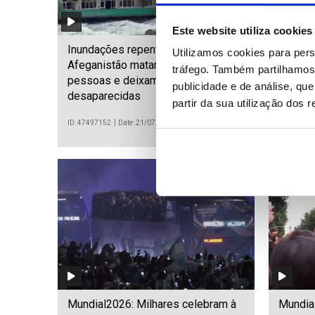
Este website utiliza cookies
Inundações repentinas no
Líder d
Utilizamos cookies para pers
Afeganistão matam pelo menos 20
anuncia
tráfego. Também partilhamos 
pessoas e deixam mais de 100
publicidade e de análise, q
desaparecidas
partir da sua utilização dos 
ID: 47497152
Date: 21/07/2026 15:49
ID: 474971
Mundial2026: Milhares celebram à
Mundia