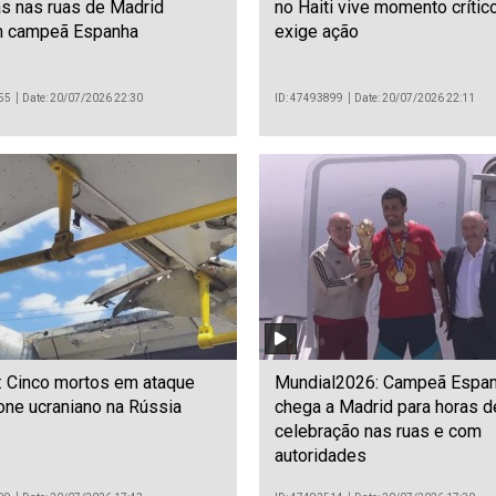
s nas ruas de Madrid
no Haiti vive momento crític
 campeã Espanha
exige ação
55
Date: 20/07/2026 22:30
ID: 47493899
Date: 20/07/2026 22:11
: Cinco mortos em ataque
Mundial2026: Campeã Espa
one ucraniano na Rússia
chega a Madrid para horas d
celebração nas ruas e com
autoridades