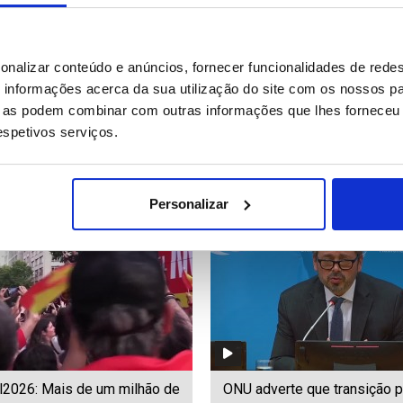
a oposição na Turquia
Aumentou para dez número 
onalizar conteúdo e anúncios, fornecer funcionalidades de redes
 criação de novo partido
mortos em desabamento de 
informações acerca da sua utilização do site com os nossos pa
no nordeste da Índia
ue as podem combinar com outras informações que lhes forneceu 
respetivos serviços.
28
Date: 21/07/2026 15:42
ID: 47497114
Date: 21/07/2026 15:39
Personalizar
l2026: Mais de um milhão de
ONU adverte que transição po