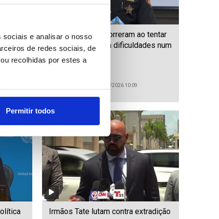
de
Cinco pessoas morreram ao tentar
 sociais e analisar o nosso
túnel
salvar nadador em dificuldades num
rceiros de redes sociais, de
rio do Ohio
ou recolhidas por estes a
ID: 47495154
Date: 21/07/2026 10:09
Permitir todos
lítica
Irmãos Tate lutam contra extradição