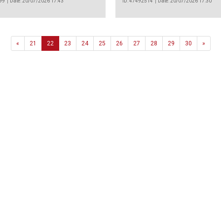
99
Date: 20/07/2026 17:43
ID: 47492514
Date: 20/07/2026 17:30
Previous
Next
«
21
22
23
24
25
26
27
28
29
30
»
Agência
.João Couto Lote C
 217116500
alusa@lusa.pt
 LUSA
Contactos
Termos e Condições
Política de Privacidade
reservados