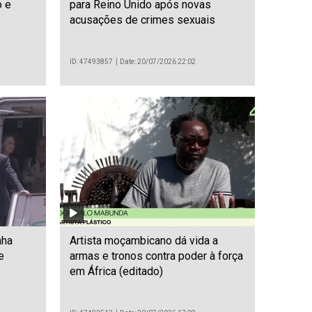
o e
para Reino Unido após novas
acusações de crimes sexuais
ID: 47493857
Date: 20/07/2026 22:02
nha
Artista moçambicano dá vida a
e
armas e tronos contra poder à força
em África (editado)