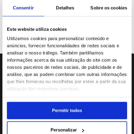
Galeria de Vídeos
Consentir
Detalhes
Sobre os cookies
Este website utiliza cookies
Previous
«
31
32
33
34
35
Utilizamos cookies para personalizar conteúdo e
anúncios, fornecer funcionalidades de redes sociais e
analisar o nosso tráfego. Também partilhamos
informações acerca da sua utilização do site com os
nossos parceiros de redes sociais, de publicidade e de
Sede da Agência
análise, que as podem combinar com outras informações
Rua Dr.João Couto Lote C
que lhes forneceu ou recolhidas por estes a partir da sua
(+351) 217116500
utilização dos respetivos serviços.
agencialusa@lusa.pt
Permitir todos
Social
Personalizar