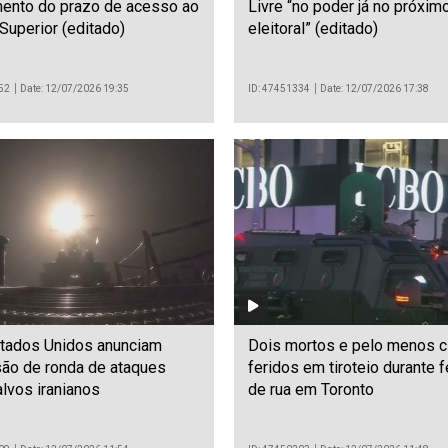
mento do prazo de acesso ao
Livre “no poder já no próximo
Superior (editado)
eleitoral” (editado)
52
Date: 12/07/2026 19:35
ID: 47451334
Date: 12/07/2026 17:38
stados Unidos anunciam
Dois mortos e pelo menos c
são de ronda de ataques
feridos em tiroteio durante f
alvos iranianos
de rua em Toronto