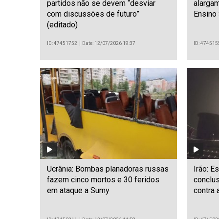
partidos não se devem “desviar
alarga
com discussões de futuro”
Ensino 
(editado)
ID: 47451752
Date: 12/07/2026 19:37
ID: 474515
Ucrânia: Bombas planadoras russas
Irão: E
fazem cinco mortos e 30 feridos
conclu
em ataque a Sumy
contra 