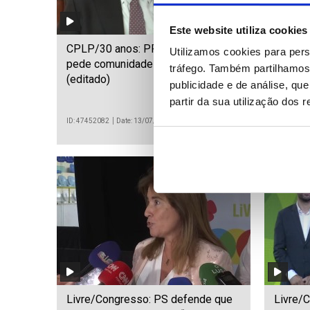
Este website utiliza cookies
CPLP/30 anos: PR de Moçambique
Equipa
Utilizamos cookies para pers
pede comunidade de solidariedade
inspec
tráfego. Também partilhamos 
(editado)
carbon
publicidade e de análise, q
incêndi
partir da sua utilização dos 
ID: 47452082
Date: 13/07/2026 05:00
ID: 474521
Livre/Congresso: PS defende que
Livre/