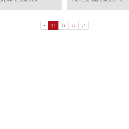
09
Date: 12/07/2026 11:54
ID: 47450203
Date: 12/07/2026 11:48
Previous
«
31
32
33
34
Agência
.João Couto Lote C
 217116500
alusa@lusa.pt
 LUSA
Contactos
Termos e Condições
Política de Privacidade
reservados