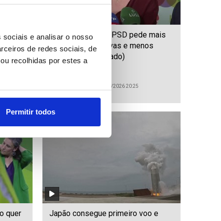
ecoque
Livre/Congresso: PSD pede mais
 sociais e analisar o nosso
“críticas construtivas e menos
rceiros de redes sociais, de
polarização” (editado)
ou recolhidas por estes a
ID: 47451907
Date: 12/07/2026 20:25
Permitir todos
o quer
Japão consegue primeiro voo e