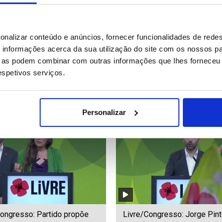
s de emergência
Incêndio num bar em Bangu
onalizar conteúdo e anúncios, fornecer funcionalidades de redes
ionam encostas
faz pelo menos 27 mortos
informações acerca da sua utilização do site com os nossos pa
izadas na sequência dos
ue as podem combinar com outras informações que lhes forneceu 
os florestais em Almería
respetivos serviços.
90
Date: 12/07/2026 22:14
ID: 47452105
Date: 12/07/2026 21:53
Personalizar
Congresso: Partido propõe
Livre/Congresso: Jorge Pint