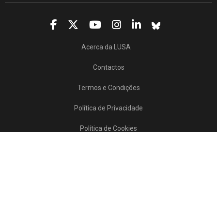
Acerca da LUSA
Contactos
Termos e Condições
Política de Privacidade
Política de Cookies
Projetos/SATDAP
Lusa Agência de Notícias de Portugal, 2017 © Todos os direitos reservados
Powered by
>>
news
asset