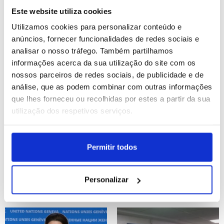
vez mais a sério" - Trump
obrigam a retirar 110 mil
Este website utiliza cookies
pessoas - governo
Utilizamos cookies para personalizar conteúdo e
ID: 47515660
Date: 24/07/2026 21:43
ID: 47515637
Date: 24/07/2026 21:38
anúncios, fornecer funcionalidades de redes sociais e
analisar o nosso tráfego. Também partilhamos
informações acerca da sua utilização do site com os
nossos parceiros de redes sociais, de publicidade e de
análise, que as podem combinar com outras informações
que lhes forneceu ou recolhidas por estes a partir da sua
utilização dos respetivos serviços.
Embarcação da polícia
Brasil utiliza ciência
embate em ponte no
forense para rastrear
Permitir todos
Tamisa e fere cinco
origem do ouro e
agentes
combater a mineração
ilegal na Amazónia
Personalizar
ID: 47514918
Date: 24/07/2026 18:53
ID: 47514848
Date: 24/07/2026 18:34