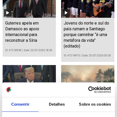
Guterres apela em
Jovens do norte e sul do
Damasco ao apoio
país rumam a Santiago
internacional para
porque caminhar “é uma
reconstruir a Síria
metáfora da vida”
(editado)
ID: 47518938
Date: 25/07/2026 18:28
ID: 47514876
Date: 25/07/2026 05:00
Consentir
Detalhes
Sobre os cookies
Irão: Líderes iranianos a
Incêndios florestais no
levar negociações "cada
sudoeste de França