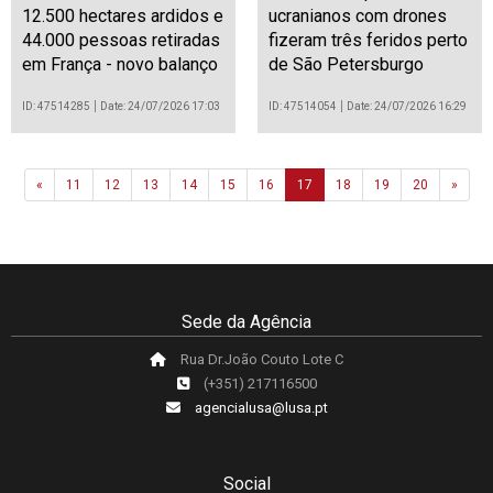
12.500 hectares ardidos e
ucranianos com drones
44.000 pessoas retiradas
fizeram três feridos perto
em França - novo balanço
de São Petersburgo
ID: 47514285
Date: 24/07/2026 17:03
ID: 47514054
Date: 24/07/2026 16:29
Previous
Next
«
11
12
13
14
15
16
17
18
19
20
»
Sede da Agência
Rua Dr.João Couto Lote C
(+351) 217116500
agencialusa@lusa.pt
Social