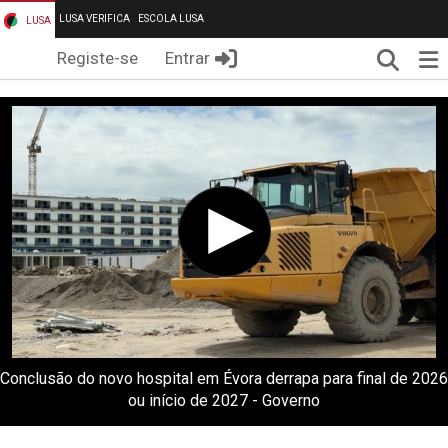
LUSA VERIFICA
ESCOLA LUSA
LUSA
Pesqui
Me
Registe-se
Entrar
Conclusão do novo hospital em Évora derrapa para final de 2026
ou início de 2027 - Governo