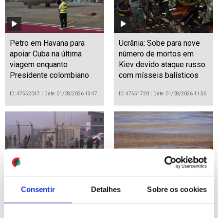
Petro em Havana para
Ucrânia: Sobe para nove
apoiar Cuba na última
número de mortos em
viagem enquanto
Kiev devido ataque russo
Presidente colombiano
com mísseis balísticos
ID: 47552047
Date: 01/08/2026 13:47
ID: 47551720
Date: 01/08/2026 11:56
Migrações: Recuperados
Invasão recorde de
Consentir
Detalhes
Sobre os cookies
67 cadáveres na costa de
sargaço cobre praias do
Ceuta
México e ameaça turismo