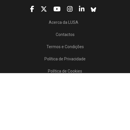
Acerca da LUSA
Contactos
Termos e Condições
Política de Privacidade
Política de Cookies
Projetos/SATDAP
Lusa Agência de Notícias de Portugal, 2017 © Todos os direitos reservados
Powered by
>>
news
asset