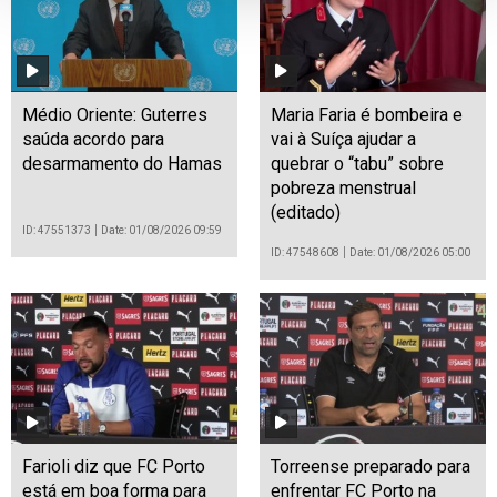
Médio Oriente: Guterres
Maria Faria é bombeira e
saúda acordo para
vai à Suíça ajudar a
desarmamento do Hamas
quebrar o “tabu” sobre
pobreza menstrual
(editado)
ID: 47551373
Date: 01/08/2026 09:59
ID: 47548608
Date: 01/08/2026 05:00
Farioli diz que FC Porto
Torreense preparado para
está em boa forma para
enfrentar FC Porto na