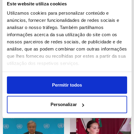
Este website utiliza cookies
Utilizamos cookies para personalizar conteúdo e
ID: 47551594
Date: 01/08/2026 11:09
ID: 47551523
Date: 01/08/2026 10:54
anúncios, fornecer funcionalidades de redes sociais e
analisar o nosso tráfego. Também partilhamos
informações acerca da sua utilização do site com os
nossos parceiros de redes sociais, de publicidade e de
análise, que as podem combinar com outras informações
que lhes forneceu ou recolhidas por estes a partir da sua
utilização dos respetivos serviços.
Gaza: Ataque aéreo
Incêndios: Operação
israelita em Nuseirat faz
marítima resgata 120
dez feridos, um em
pessoas cercadas por
Permitir todos
estado grave
incêndio a oeste de
Atenas
ID: 47551489
Date: 01/08/2026 10:37
Personalizar
ID: 47551400
Date: 01/08/2026 10:14