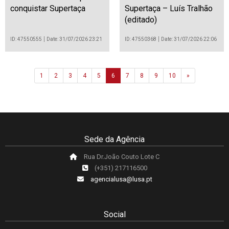
conquistar Supertaça
Supertaça – Luís Tralhão
(editado)
ID: 47550555
Date: 31/07/2026 23:21
ID: 47550368
Date: 31/07/2026 22:06
Next
1
2
3
4
5
6
7
8
9
10
»
Sede da Agência
Rua Dr.João Couto Lote C
(+351) 217116500
agencialusa@lusa.pt
Social