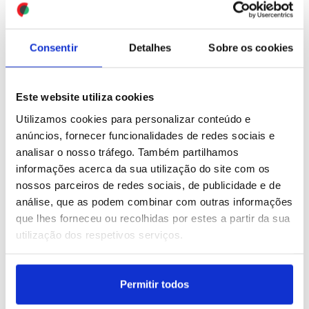
Trump
ID: 47508264
Date: 23/07/2026 17:07
ID: 47507956
Date: 23/07/2026 16:31
Consentir
Detalhes
Sobre os cookies
Este website utiliza cookies
Utilizamos cookies para personalizar conteúdo e
anúncios, fornecer funcionalidades de redes sociais e
analisar o nosso tráfego. Também partilhamos
Espanha: Áreas urbanas
Comic-con arranca hoje
informações acerca da sua utilização do site com os
próximas de Toledo
em San Diego
nossos parceiros de redes sociais, de publicidade e de
evacuadas devido a
análise, que as podem combinar com outras informações
incêndio
que lhes forneceu ou recolhidas por estes a partir da sua
utilização dos respetivos serviços.
ID: 47507742
Date: 23/07/2026 16:01
ID: 47507610
Date: 23/07/2026 15:39
Permitir todos