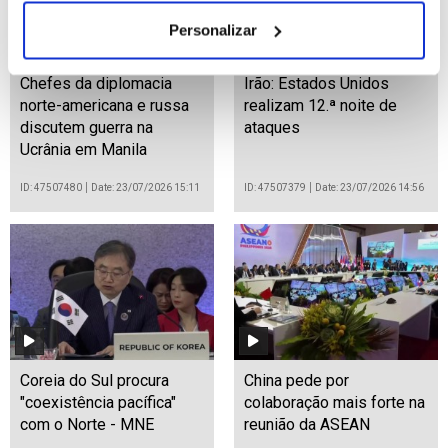
Personalizar
Chefes da diplomacia
Irão: Estados Unidos
norte-americana e russa
realizam 12.ª noite de
discutem guerra na
ataques
Ucrânia em Manila
ID: 47507480
Date: 23/07/2026 15:11
ID: 47507379
Date: 23/07/2026 14:56
Coreia do Sul procura
China pede por
"coexistência pacífica"
colaboração mais forte na
com o Norte - MNE
reunião da ASEAN