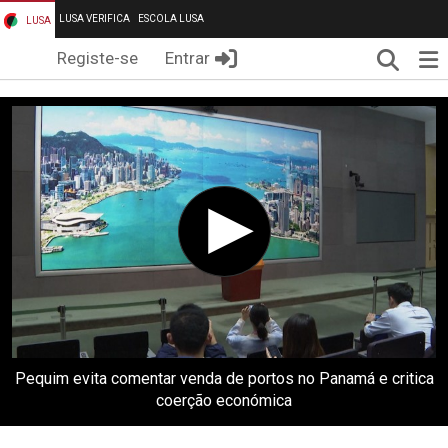
LUSA VERIFICA
ESCOLA LUSA
LUSA
Pesqui
Me
Registe-se
Entrar
Pequim evita comentar venda de portos no Panamá e critica
coerção económica