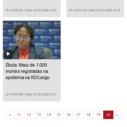
ID: 47507264
Date: 23/07/2026 14:35
ID: 47507162
Date: 23/07/2026 14:15
Ébola: Mais de 1.000
mortes registadas na
epidemia na RDCongo
ID: 47507009
Date: 23/07/2026 13:51
Previous
Next
«
11
12
13
14
15
16
17
18
19
20
»