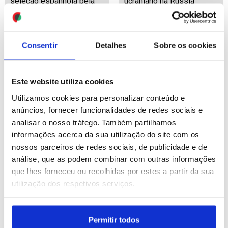
seleção espanhola pela
ucraniano na Rússia
conquista do Mundial
ID: 47493149
Date: 20/07/2026 19:23
ID: 47492599
Date: 20/07/2026 17:43
Consentir
Detalhes
Sobre os cookies
Este website utiliza cookies
Utilizamos cookies para personalizar conteúdo e
anúncios, fornecer funcionalidades de redes sociais e
analisar o nosso tráfego. Também partilhamos
Mundial2026: Campeã
Artista moçambicano dá
informações acerca da sua utilização do site com os
Espanha chega a Madrid
vida a armas e tronos
nossos parceiros de redes sociais, de publicidade e de
para horas de celebração
contra poder à força em
análise, que as podem combinar com outras informações
nas ruas e com
África (editado)
que lhes forneceu ou recolhidas por estes a partir da sua
autoridades
utilização dos respetivos serviços.
ID: 47492512
Date: 20/07/2026 17:29
ID: 47492514
Date: 20/07/2026 17:30
Permitir todos