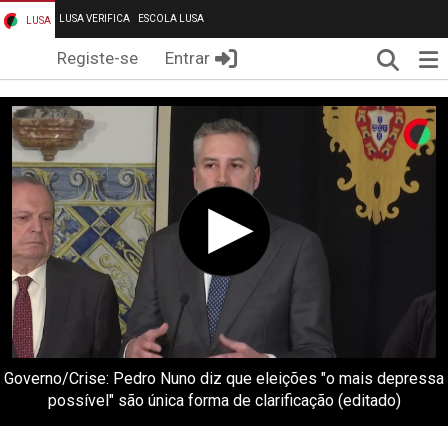
LUSA VERIFICA
ESCOLA LUSA
LUSA
Pesqui
Me
Registe-se
Entrar
Governo/Crise: Pedro Nuno diz que eleições "o mais depressa
possível" são única forma de clarificação (editado)