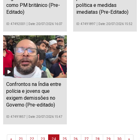
como PM britânico (Pre-
política e medidas
Editado)
imediatas (Pre-Editado)
ID: 47492001
Date: 20/07/2026 16:07
ID: 47491897
Date: 20/07/2026 15:52
Confrontos na Índia entre
polícia e jovens que
exigem demissões no
Governo (Pre-editado)
ID: 47491857
Date: 20/07/2026 15:47
Previous
Next
«
21
22
23
24
25
26
27
28
29
30
»