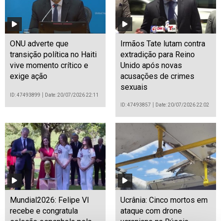
ONU adverte que
Irmãos Tate lutam contra
transição política no Haiti
extradição para Reino
vive momento crítico e
Unido após novas
exige ação
acusações de crimes
sexuais
ID: 47493899
Date: 20/07/2026 22:11
ID: 47493857
Date: 20/07/2026 22:02
Mundial2026: Felipe VI
Ucrânia: Cinco mortos em
recebe e congratula
ataque com drone