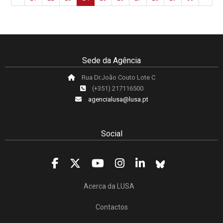
Sede da Agência
Rua Dr.João Couto Lote C
(+351) 217116500
agencialusa@lusa.pt
Social
Acerca da LUSA
Contactos