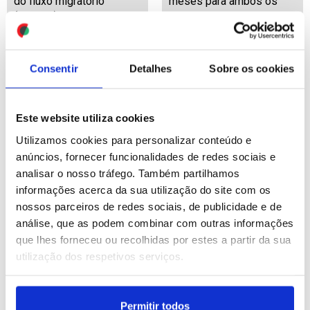
do fluxo migratório”
meses para ambos os
(editado)
sexos
ID: 47563706
Date: 04/08/2026 16:06
ID: 47562879
Date: 04/08/2026 13:42
Consentir
Detalhes
Sobre os cookies
Este website utiliza cookies
Utilizamos cookies para personalizar conteúdo e
anúncios, fornecer funcionalidades de redes sociais e
analisar o nosso tráfego. Também partilhamos
Ucrânia: Três mortos na
Japão deve reforçar
informações acerca da sua utilização do site com os
região de Sumi após
exército com urgência -
ataque russo
ministro da defesa
nossos parceiros de redes sociais, de publicidade e de
análise, que as podem combinar com outras informações
que lhes forneceu ou recolhidas por estes a partir da sua
ID: 47562282
Date: 04/08/2026 11:31
ID: 47562089
Date: 04/08/2026 10:50
utilização dos respetivos serviços.
Permitir todos