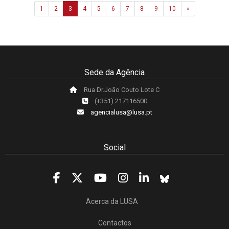
Next
1
2
3
4
5
6
7
8
9
10
»
Sede da Agência
Rua Dr.João Couto Lote C
(+351) 217116500
agencialusa@lusa.pt
Social
Acerca da LUSA
Contactos