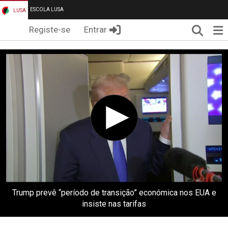
ESCOLA LUSA
LUSA
Pesqui
Me
Registe-se
Entrar
Trump prevê “período de transição” económica nos EUA e
insiste nas tarifas