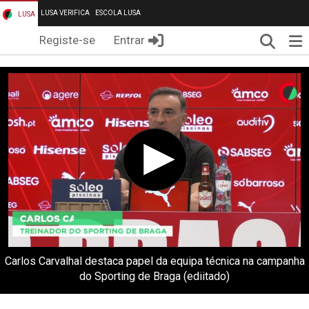
LUSA VERIFICA
ESCOLA LUSA
LUSA
Pesqui
Me
Registe-se
Entrar
Carlos Carvalhal destaca papel da equipa técnica na campanha
do Sporting de Braga (ediitado)