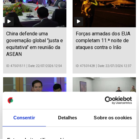
China defende uma
Forças armadas dos EUA
governação global "justa e
completam 11.ª noite de
equitativa" em reunião da
ataques contra o Irão
ASEAN
ID: 47501511
Date: 22/07/2026 12:54
ID: 47501428
Date: 22/07/2026 12:37
Consentir
Detalhes
Sobre os cookies
Irão: Autorizar Teerão a
Ucrânia: Zelensky anuncia
controlar o estreito de
substituição do