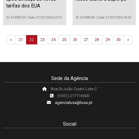
tarifas dos EUA
ID: 47498729
Date: 21/07/2026 20:15
ID: 47498239
Date: 21/07/2026 18:25
Previous
Next
«
21
22
23
24
25
26
27
28
29
30
»
Sede da Agência
Rua Dr.João Couto Lote C
(+351) 217116500
agencialusa@lusa.pt
Social