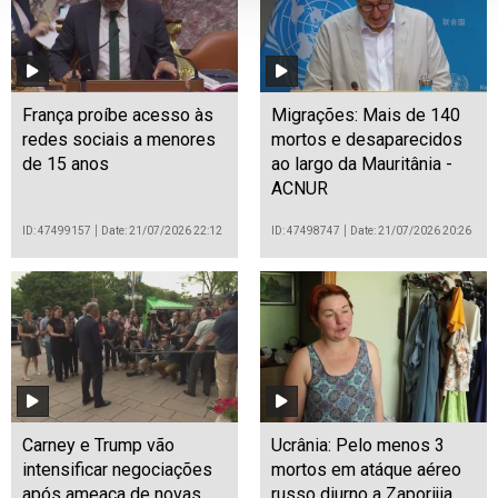
França proíbe acesso às
Migrações: Mais de 140
redes sociais a menores
mortos e desaparecidos
de 15 anos
ao largo da Mauritânia -
ACNUR
ID: 47499157
Date: 21/07/2026 22:12
ID: 47498747
Date: 21/07/2026 20:26
Carney e Trump vão
Ucrânia: Pelo menos 3
intensificar negociações
mortos em atáque aéreo
após ameaça de novas
russo diurno a Zaporijia