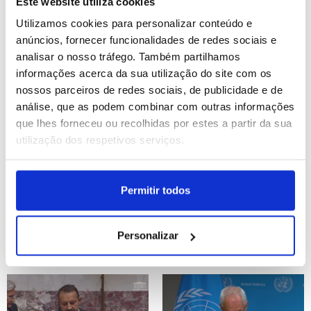
Ormuz criaria "precedente
comandante do Exército
Este website utiliza cookies
perigoso" - Rubio
Utilizamos cookies para personalizar conteúdo e
anúncios, fornecer funcionalidades de redes sociais e
ID: 47501356
Date: 22/07/2026 12:20
ID: 47500546
Date: 22/07/2026 09:51
analisar o nosso tráfego. Também partilhamos
informações acerca da sua utilização do site com os
nossos parceiros de redes sociais, de publicidade e de
análise, que as podem combinar com outras informações
que lhes forneceu ou recolhidas por estes a partir da sua
utilização dos respetivos serviços.
EUA, Índia, Austrália e
Ucrânia: Zelensky anuncia
Permitir todos
Japão reforçam
substituição do
compromisso com a paz
comandante do Exército
no Indo-Pacífico
Personalizar
ID: 47500529
Date: 22/07/2026 09:49
ID: 47499191
Date: 21/07/2026 22:21