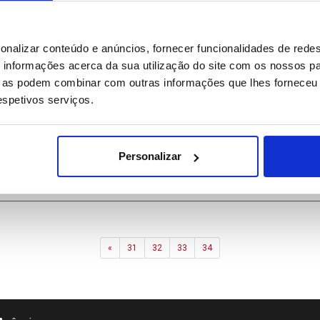
onalizar conteúdo e anúncios, fornecer funcionalidades de redes
informações acerca da sua utilização do site com os nossos pa
ue as podem combinar com outras informações que lhes forneceu 
respetivos serviços.
troduzir tarifas de 25% sobre automóveis, produtos farmacêuti
Personalizar
Previous
«
31
32
33
34