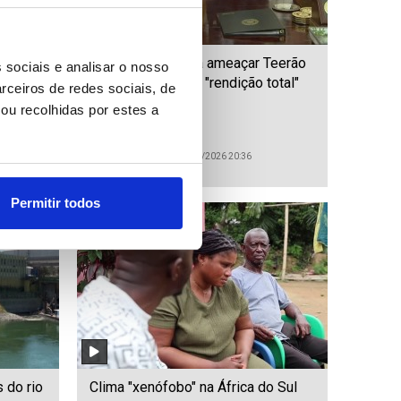
la para
Irão: Trump volta a ameaçar Teerão
 sociais e analisar o nosso
idades
e exige acordo ou "rendição total"
rceiros de redes sociais, de
ou recolhidas por estes a
ID: 47560403
Date: 03/08/2026 20:36
Permitir todos
 do rio
Clima "xenófobo" na África do Sul