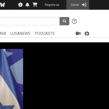
Registe-se
Entrar
NIA
LUSANEWS
PODCASTS