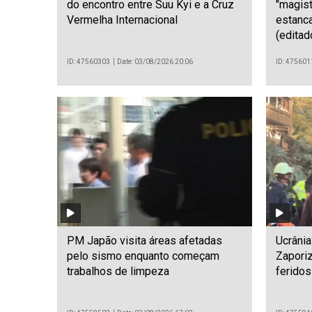
do encontro entre Suu Kyi e a Cruz
"magist
Vermelha Internacional
estanca
(editad
ID: 47560303
Date: 03/08/2026 20:06
ID: 475601
PM Japão visita áreas afetadas
Ucrânia
pelo sismo enquanto começam
Zapori
trabalhos de limpeza
feridos