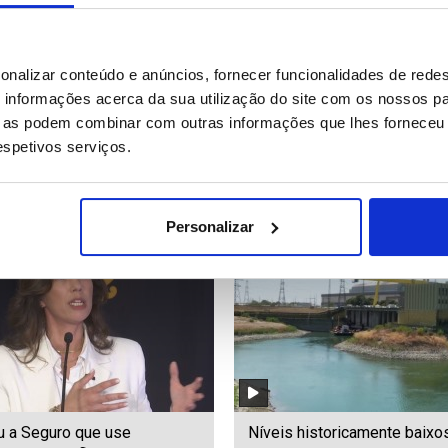
 eleitoral brasileiro
Migrantes em Ceuta fazem fi
onalizar conteúdo e anúncios, fornecer funcionalidades de redes
tra máquina de voto
receber alimentos das autor
informações acerca da sua utilização do site com os nossos pa
ico antes das eleições
ue as podem combinar com outras informações que lhes forneceu 
nciais
respetivos serviços.
59
Date: 04/08/2026 09:27
ID: 47561696
Date: 04/08/2026 09:18
Personalizar
u a Seguro que use
Níveis historicamente baixos