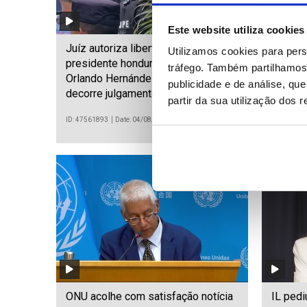
Este website utiliza cookies
Juíz autoriza libertação do ex-
Tribunal
Utilizamos cookies para pers
presidente hondurenho Juan
demons
tráfego. Também partilhamos 
Orlando Hernández enquanto
eletrón
publicidade e de análise, q
decorre julgamento por corrupção
preside
partir da sua utilização dos 
ID: 47561893
Date: 04/08/2026 10:08
ID: 475617
ONU acolhe com satisfação notícia
IL pedi