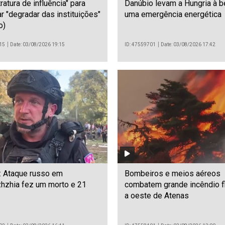
ratura de influência" para
Danúbio levam a Hungria à b
r "degradar das instituições"
uma emergência energética
o)
15
Date: 03/08/2026 19:15
ID: 47559701
Date: 03/08/2026 17:42
: Ataque russo em
Bombeiros e meios aéreos
zhzhia fez um morto e 21
combatem grande incêndio fl
a oeste de Atenas