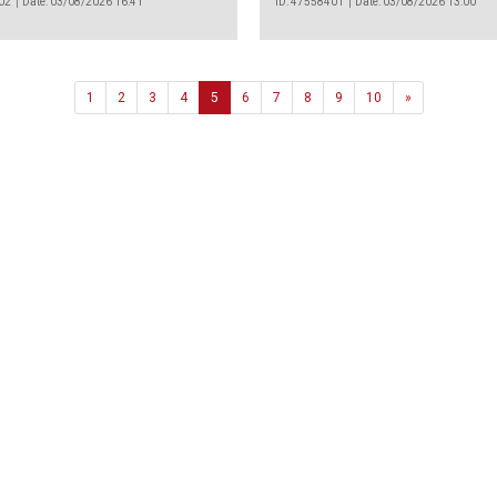
02
Date: 03/08/2026 16:41
ID: 47558401
Date: 03/08/2026 13:00
Next
1
2
3
4
5
6
7
8
9
10
»
Agência
.João Couto Lote C
 217116500
alusa@lusa.pt
 LUSA
Contactos
Termos e Condições
Política de Privacidade
reservados