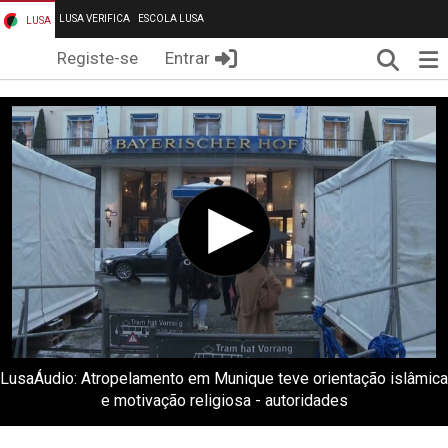
LUSA VERIFICA
ESCOLA LUSA
LUSA
Pesqui
Me
Registe-se
Entrar
LusaÁudio: Atropelamento em Munique teve orientação islâmica
e motivação religiosa - autoridades