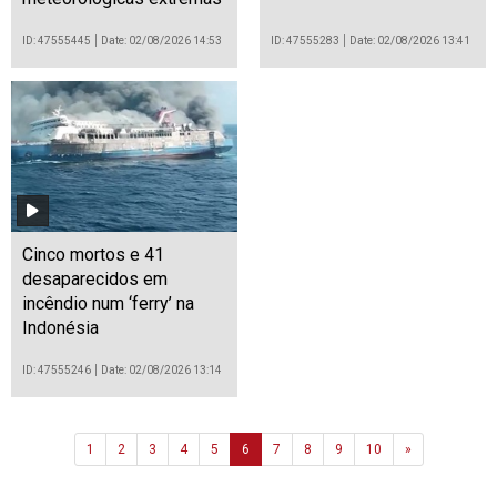
ID: 47555445
Date: 02/08/2026 14:53
ID: 47555283
Date: 02/08/2026 13:41
Cinco mortos e 41
desaparecidos em
incêndio num ‘ferry’ na
Indonésia
ID: 47555246
Date: 02/08/2026 13:14
Next
1
2
3
4
5
6
7
8
9
10
»