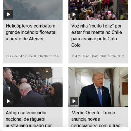
Helicópteros combatem
Vozinha "muito feliz" por
grande incêndio florestal
estar finalmente no Chile
a oeste de Atenas
para assinar pelo Colo
Colo
ID: 47557847
Date: 03/08/2026 10:56
ID: 47557661
Date: 03/08/2026 09:52
Antigo selecionador
Médio Oriente: Trump
nacional de râguebi
anuncia novas
australiano julgado por
negociações com o Irão