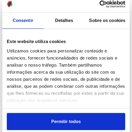
crimes sexuais
na segunda-feira
ID: 47557649
Date: 03/08/2026 09:47
ID: 47557628
Date: 03/08/2026 09:42
Consentir
Detalhes
Sobre os cookies
Este website utiliza cookies
Utilizamos cookies para personalizar conteúdo e
anúncios, fornecer funcionalidades de redes sociais e
analisar o nosso tráfego. Também partilhamos
Migrações: Crise em
Lula da Silva oficializa
informações acerca da sua utilização do site com os
Ceuta junta milhares em
candidatura à presidência
nossos parceiros de redes sociais, de publicidade e de
protesto frente à
e defende soberania
análise, que as podem combinar com outras informações
Embaixada de Marrocos
brasileira
que lhes forneceu ou recolhidas por estes a partir da sua
em Madrid (Pré-editado)
utilização dos respetivos serviços.
ID: 47556546
Date: 02/08/2026 22:32
ID: 47556632
Date: 02/08/2026 23:14
Permitir todos